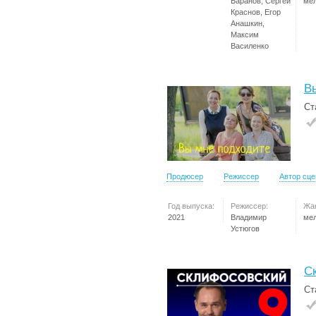
Баранов, Сергей
ме
Краснов, Егор
Анашкин,
Максим
Василенко
В
Ст
Продюсер
Режиссер
Автор сц
Год выпуска:
Режиссер:
Жа
2021
Владимир
ме
Устюгов
С
Ст