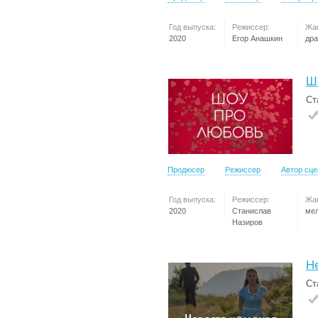
Год выпуска:
Режиссер:
Жа
2020
Егор Анашкин
др
Ш
Ст
Продюсер
Режиссер
Автор сц
Год выпуска:
Режиссер:
Жа
2020
Станислав
ме
Назиров
Н
Ст