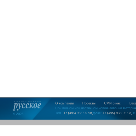
О компании
Проекты
СМИ о нас
Вак
При полном или частичном использовании материа
Тел.:
+7 (495) 933-95-98,
факс:
+7 (495) 933-95-98,
e-
© 2026