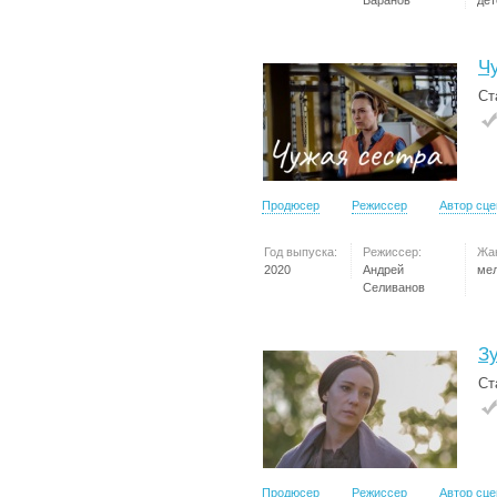
Баранов
дет
Ч
Ст
Продюсер
Режиссер
Автор сц
Год выпуска:
Режиссер:
Жа
2020
Андрей
ме
Селиванов
З
Ст
Продюсер
Режиссер
Автор сц