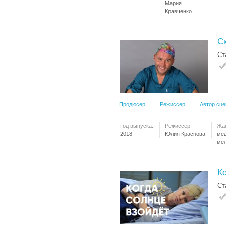
Мария
Кравченко
С
Ст
Продюсер
Режиссер
Автор сц
Год выпуска:
Режиссер:
Жа
2018
Юлия Краснова
ме
ме
К
Ст