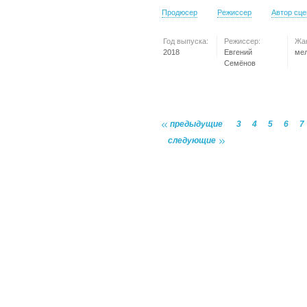
Продюсер
Режиссер
Автор сц
Год выпуска:
Режиссер:
Жа
2018
Евгений
ме
Семёнов
предыдущие
3
4
5
6
7
следующие