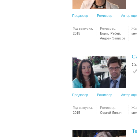
Продюсер
Режиссер
Автор сц
Год выпуска:
Режиссер:
Жа
2015
Борис Рабей,
ме
Андрей Записов
С
Ст
Продюсер
Режиссер
Автор сц
Год выпуска:
Режиссер:
Жа
2015
Сергей Лялин
ме
Т