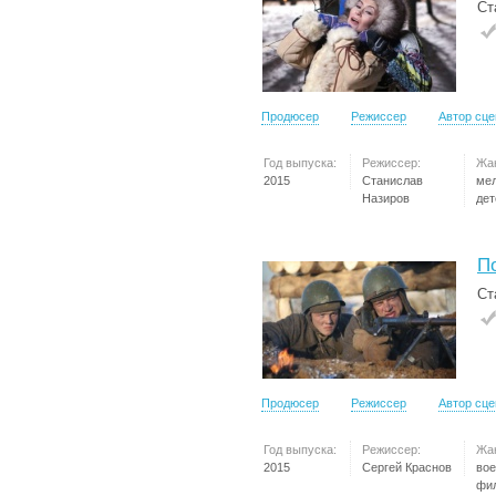
Ст
Продюсер
Режиссер
Автор сц
Год выпуска:
Режиссер:
Жа
2015
Станислав
ме
Назиров
дет
П
Ст
Продюсер
Режиссер
Автор сц
Год выпуска:
Режиссер:
Жа
2015
Сергей Краснов
во
фи