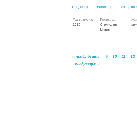
Продюсер
Режиссер
Автор сц
Год выпуска:
Режиссер:
Жа
2015
Станислав
ме
Митин
предыдущие
9
10
11
12
следующие