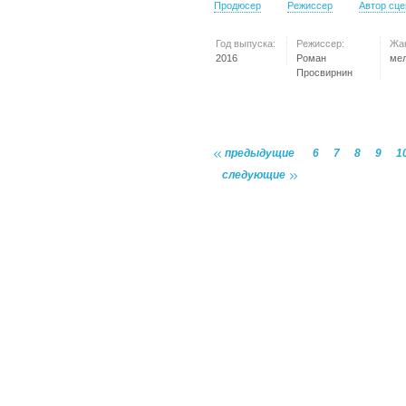
Продюсер
Режиссер
Автор сц
Год выпуска:
Режиссер:
Жа
2016
Роман
ме
Просвирнин
предыдущие
6
7
8
9
1
следующие