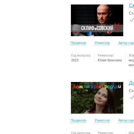
С
Ст
Продюсер
Режиссер
Автор сц
Год выпуска:
Режиссер:
Жа
2023
Юлия Краснова
ме
ме
Д
Ст
Продюсер
Режиссер
Автор сц
Год выпуска:
Режиссер:
Жа