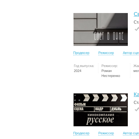
Св
Ст
Продюсер
Режиссер
Автор сц
Год выпуска:
Режиссер:
Жа
2024
Роман
ме
Нестеренко
К
Ст
Продюсер
Режиссер
Автор сц