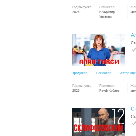
Год выпуска:
Режиссер:
Жа
2024
Владимир
ме
Устюгов
А
Ст
Продюсер
Режиссер
Автор сц
Год выпуска:
Режиссер:
Жа
2023
Рауф Кубаев
ме
С
Ст