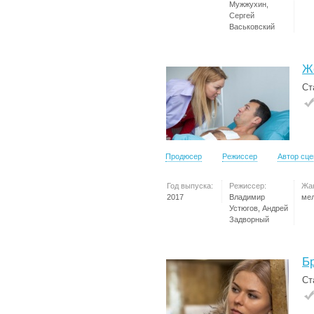
Мужжухин,
Сергей
Васьковский
Ж
Ст
Продюсер
Режиссер
Автор сц
Год выпуска:
Режиссер:
Жа
2017
Владимир
ме
Устюгов, Андрей
Задворный
Б
Ст