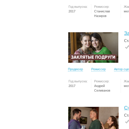
Год выпуска:
Режиссер:
Жа
2017
Станислав
ме
Назиров
З
Ст
Продюсер
Режиссер
Автор сц
Год выпуска:
Режиссер:
Жа
2017
Андрей
ме
Селиванов
С
Ст