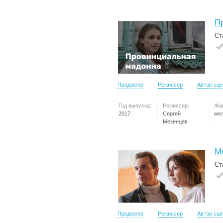
П
Ст
Продюсер
Режиссер
Автор сц
Год выпуска:
Режиссер:
Жа
2017
Сергей
ме
Мезенцев
М
Ст
Продюсер
Режиссер
Автор сц