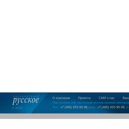
О компании
Проекты
СМИ о нас
Вак
При полном или частичном использовании материа
Тел.:
+7 (495) 933-95-98,
факс:
+7 (495) 933-95-98,
e-
© 2026