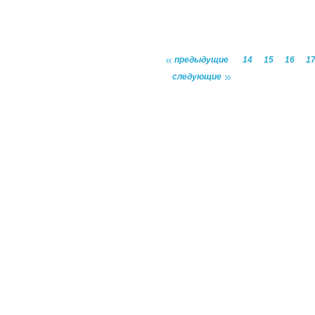
предыдущие
14
15
16
1
следующие