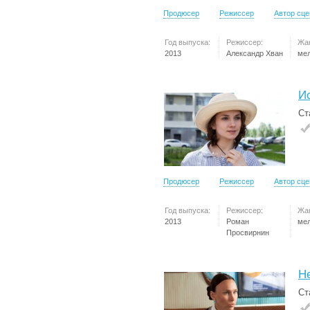
Продюсер
Режиссер
Автор сц
Год выпуска:
Режиссер:
Жа
2013
Александр Хван
ме
И
Ст
Продюсер
Режиссер
Автор сц
Год выпуска:
Режиссер:
Жа
2013
Роман
ме
Просвирнин
Н
Ст