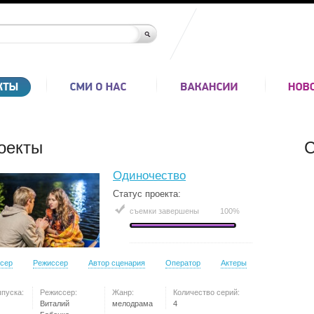
оекты
С
Одиночество
Статус проекта:
съемки завершены
100%
сер
Режиссер
Автор сценария
Оператор
Актеры
ыпуска:
Режиссер:
Жанр:
Количество серий:
Виталий
мелодрама
4