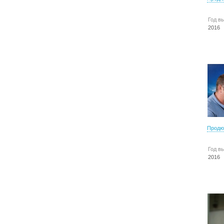
Год в
2016
Продю
Год в
2016