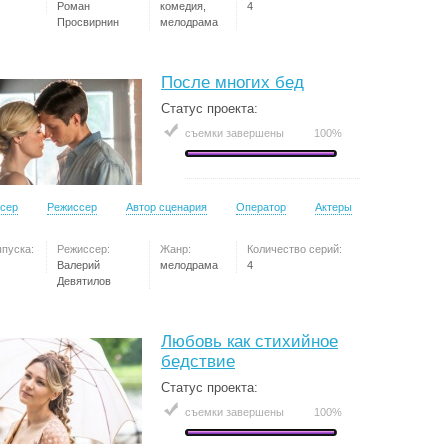
Роман
комедия,
4
Просвирнин
мелодрама
После многих бед
Статус проекта:
съемки завершены
100%
сер
Режиссер
Автор сценария
Оператор
Актеры
ыпуска:
Режиссер:
Жанр:
Количество серий:
Валерий
мелодрама
4
Девятилов
Любовь как стихийное
бедствие
Статус проекта:
съемки завершены
100%