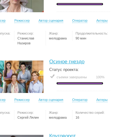
сер
Режиссер
Автор сценария
Оператор
Актеры
ыпуска:
Режиссер:
Жанр:
Продолжительность:
Станислав
мелодрама
90 мин
Назиров
Осиное гнездо
Статус проекта:
съемки завершены
100%
сер
Режиссер
Автор сценария
Оператор
Актеры
ыпуска:
Режиссер:
Жанр:
Количество серий:
Сергей Лялин
мелодрама
16
Круговорот