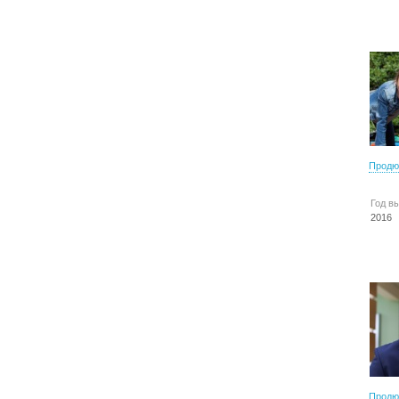
Продю
Год в
2016
Продю