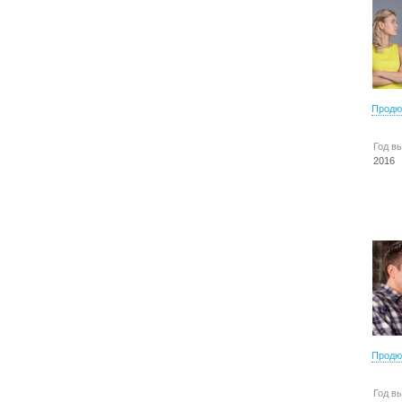
Продю
Год в
2016
Продю
Год в