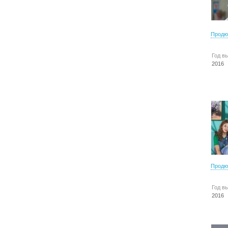
Продю
Год в
2016
Продю
Год в
2016