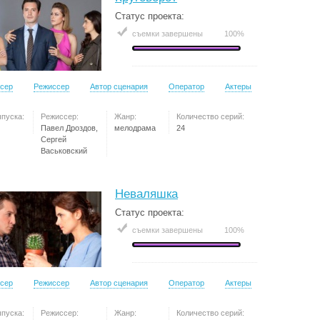
Статус проекта:
съемки завершены
100%
сер
Режиссер
Автор сценария
Оператор
Актеры
ыпуска:
Режиссер:
Жанр:
Количество серий:
Павел Дроздов,
мелодрама
24
Сергей
Васьковский
Неваляшка
Статус проекта:
съемки завершены
100%
сер
Режиссер
Автор сценария
Оператор
Актеры
ыпуска:
Режиссер:
Жанр:
Количество серий: