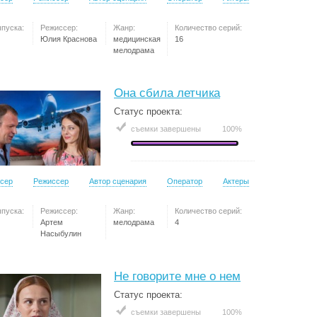
ыпуска:
Режиссер:
Жанр:
Количество серий:
Юлия Краснова
медицинская
16
мелодрама
Она сбила летчика
Статус проекта:
съемки завершены
100%
сер
Режиссер
Автор сценария
Оператор
Актеры
ыпуска:
Режиссер:
Жанр:
Количество серий:
Артем
мелодрама
4
Насыбулин
Не говорите мне о нем
Статус проекта:
съемки завершены
100%