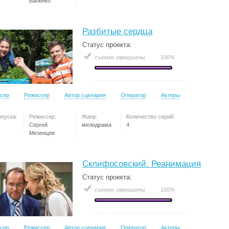
Бабенко
Разбитые сердца
Статус проекта:
съемки завершены
100%
сер
Режиссер
Автор сценария
Оператор
Актеры
ыпуска:
Режиссер:
Жанр:
Количество серий:
Сергей
мелодрама
4
Мезенцев
Склифосовский. Реанимация
Статус проекта:
съемки завершены
100%
сер
Режиссер
Автор сценария
Оператор
Актеры