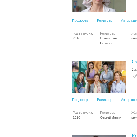
Продюсер
Режиссер
Автор сц
Год выпуска:
Режиссер:
Жа
2016
Станислав
ме
Назиров
О
Ст
Продюсер
Режиссер
Автор сц
Год выпуска:
Режиссер:
Жа
2016
Сергей Лялин
ме
К