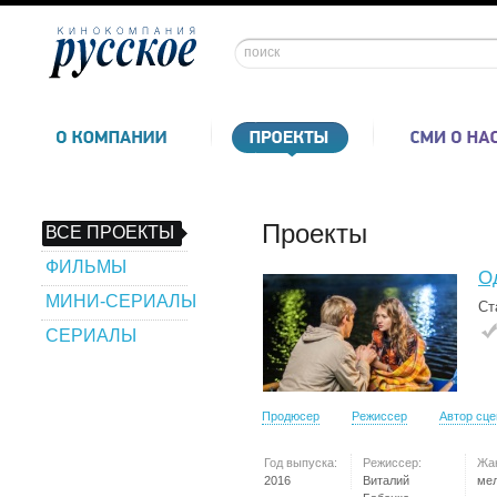
Проекты
ВСЕ ПРОЕКТЫ
ФИЛЬМЫ
О
МИНИ-СЕРИАЛЫ
Ст
СЕРИАЛЫ
Продюсер
Режиссер
Автор сц
Год выпуска:
Режиссер:
Жа
2016
Виталий
ме