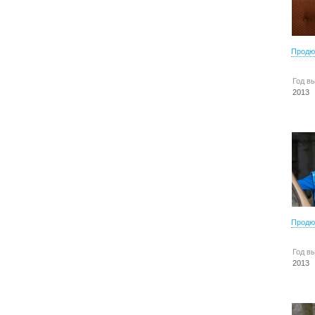
Продю
Год в
2013
Продю
Год в
2013