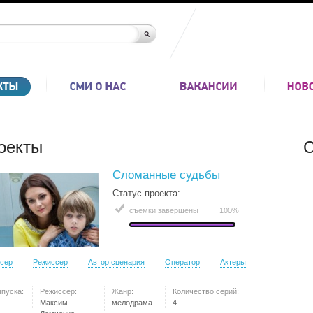
оекты
С
Сломанные судьбы
Статус проекта:
съемки завершены
100%
сер
Режиссер
Автор сценария
Оператор
Актеры
ыпуска:
Режиссер:
Жанр:
Количество серий:
Максим
мелодрама
4