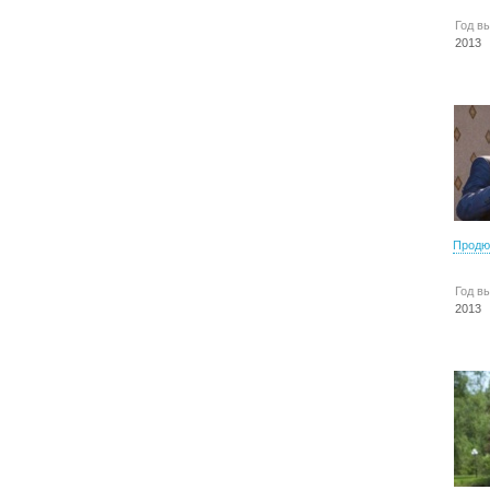
Год в
2013
Продю
Год в
2013