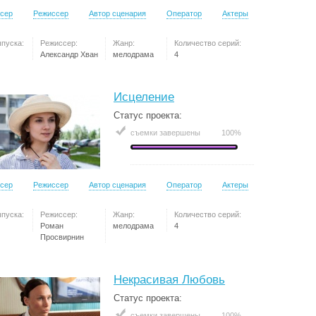
сер
Режиссер
Автор сценария
Оператор
Актеры
ыпуска:
Режиссер:
Жанр:
Количество серий:
Александр Хван
мелодрама
4
Исцеление
Статус проекта:
съемки завершены
100%
сер
Режиссер
Автор сценария
Оператор
Актеры
ыпуска:
Режиссер:
Жанр:
Количество серий:
Роман
мелодрама
4
Просвирнин
Некрасивая Любовь
Статус проекта:
съемки завершены
100%