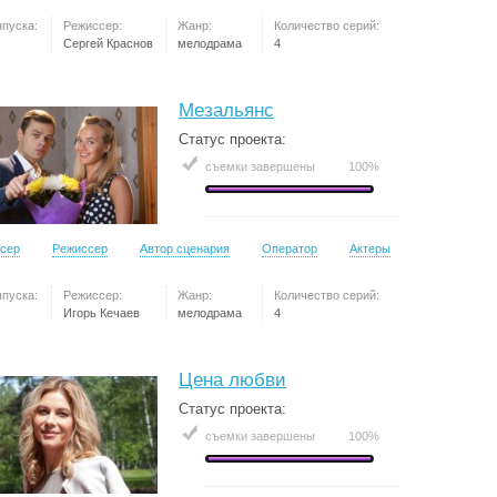
ыпуска:
Режиссер:
Жанр:
Количество серий:
Сергей Краснов
мелодрама
4
Мезальянс
Статус проекта:
съемки завершены
100%
сер
Режиссер
Автор сценария
Оператор
Актеры
ыпуска:
Режиссер:
Жанр:
Количество серий:
Игорь Кечаев
мелодрама
4
Цена любви
Статус проекта:
съемки завершены
100%