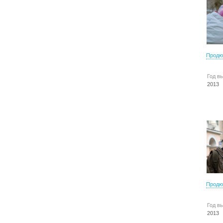
Продю
Год в
2013
Продю
Год в
2013