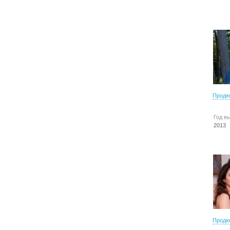
Продю
Год в
2013
Продю