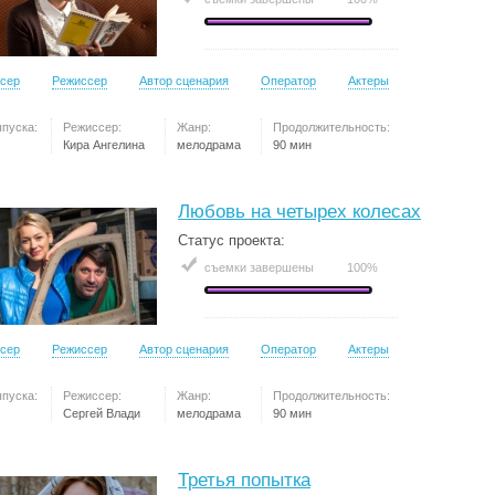
сер
Режиссер
Автор сценария
Оператор
Актеры
ыпуска:
Режиссер:
Жанр:
Продолжительность:
Кира Ангелина
мелодрама
90 мин
Любовь на четырех колесах
Статус проекта:
съемки завершены
100%
сер
Режиссер
Автор сценария
Оператор
Актеры
ыпуска:
Режиссер:
Жанр:
Продолжительность:
Сергей Влади
мелодрама
90 мин
Третья попытка