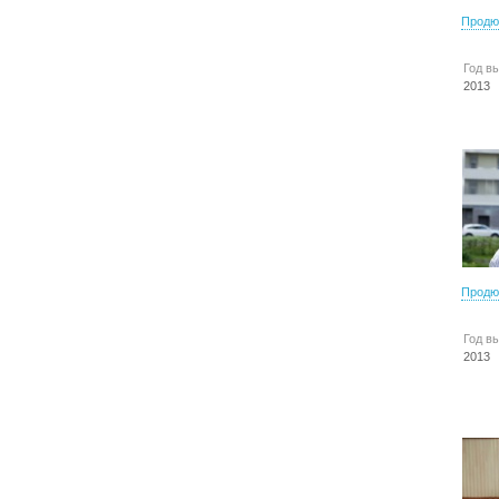
Продю
Год в
2013
Продю
Год в
2013