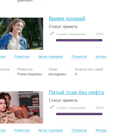
Демченко
Время дочерей
Статус проекта:
съемки завершены
100%
сер
Режиссер
Автор сценария
Оператор
Актеры
ыпуска:
Режиссер:
Жанр:
Количество серий:
Роман Барабаш
мелодрама
8
Пятый этаж без лифта
Статус проекта:
съемки завершены
100%
сер
Режиссер
Автор сценария
Оператор
Актеры