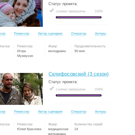
Статус проекта:
съемки завершены
100%
сер
Режиссер
Автор сценария
Оператор
Актеры
ыпуска:
Режиссер:
Жанр:
Продолжительность:
Игорь
мелодрама
90 мин
Мужжухин
Склифосовский (3 сезон)
Статус проекта:
съемки завершены
100%
сер
Режиссер
Автор сценария
Оператор
Актеры
ыпуска:
Режиссер:
Жанр:
Количество серий:
Юлия Краснова
медицинская
24
мелодрама