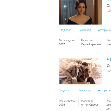
Ст
Продюсер
Режиссер
Автор сц
Год выпуска:
Режиссер:
Жа
2017
Сергей Краснов
ме
Ч
Ст
Продюсер
Режиссер
Автор сц
Год выпуска:
Режиссер:
Жа
2016
Антон Сиверс
дра
дет