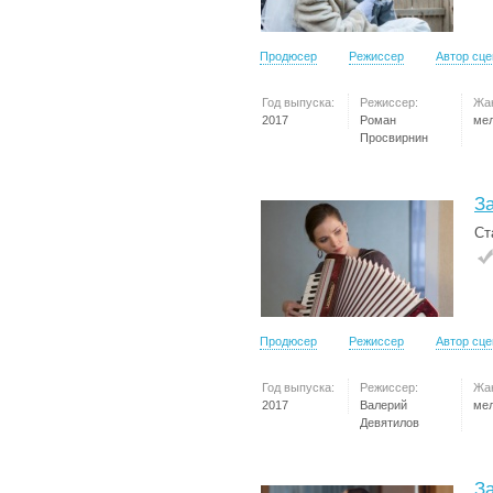
Продюсер
Режиссер
Автор сц
Год выпуска:
Режиссер:
Жа
2017
Роман
ме
Просвирнин
З
Ст
Продюсер
Режиссер
Автор сц
Год выпуска:
Режиссер:
Жа
2017
Валерий
ме
Девятилов
За