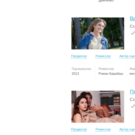
Демченко
В
Ст
Продюсер
Режиссер
Автор сц
Год выпуска:
Режиссер:
Жа
2013
Роман Барабаш
ме
П
Ст
Продюсер
Режиссер
Автор сц