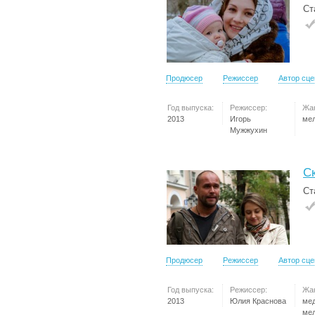
Ст
Продюсер
Режиссер
Автор сц
Год выпуска:
Режиссер:
Жа
2013
Игорь
ме
Мужжухин
С
Ст
Продюсер
Режиссер
Автор сц
Год выпуска:
Режиссер:
Жа
2013
Юлия Краснова
ме
ме