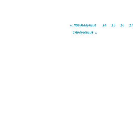
предыдущие
14
15
16
1
следующие