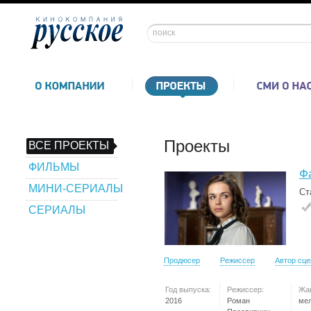
Проекты
ВСЕ ПРОЕКТЫ
ФИЛЬМЫ
Ф
МИНИ-СЕРИАЛЫ
Ст
СЕРИАЛЫ
Продюсер
Режиссер
Автор сц
Год выпуска:
Режиссер:
Жа
2016
Роман
ме