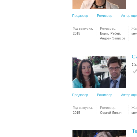
Продюсер
Режиссер
Автор сц
Год выпуска:
Режиссер:
Жа
2015
Борис Рабей,
ме
Андрей Записов
С
Ст
Продюсер
Режиссер
Автор сц
Год выпуска:
Режиссер:
Жа
2015
Сергей Лялин
ме
Т