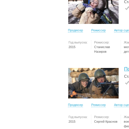
Ст
Продюсер
Режиссер
Автор сц
Год выпуска:
Режиссер:
Жа
2015
Станислав
ме
Назиров
дет
П
Ст
Продюсер
Режиссер
Автор сц
Год выпуска:
Режиссер:
Жа
2015
Сергей Краснов
во
фи