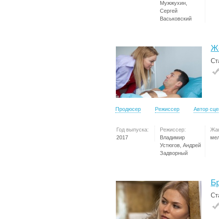
Мужжухин,
Сергей
Васьковский
Ж
Ст
Продюсер
Режиссер
Автор сц
Год выпуска:
Режиссер:
Жа
2017
Владимир
ме
Устюгов, Андрей
Задворный
Б
Ст