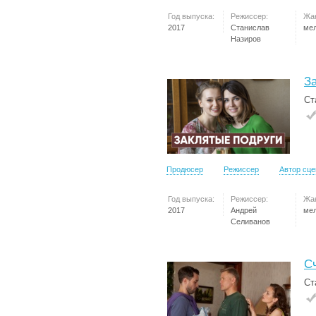
Год выпуска:
Режиссер:
Жа
2017
Станислав
ме
Назиров
З
Ст
Продюсер
Режиссер
Автор сц
Год выпуска:
Режиссер:
Жа
2017
Андрей
ме
Селиванов
С
Ст