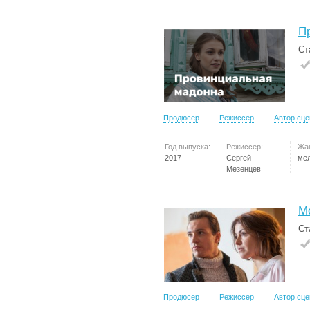
П
Ст
Продюсер
Режиссер
Автор сц
Год выпуска:
Режиссер:
Жа
2017
Сергей
ме
Мезенцев
М
Ст
Продюсер
Режиссер
Автор сц