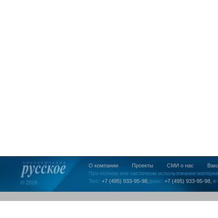
О компании
Проекты
СМИ о нас
Вак
При полном или частичном использовании материа
Тел.:
+7 (495) 933-95-98,
факс:
+7 (495) 933-95-98,
e-
© 2026