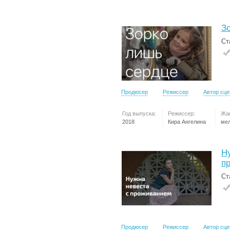
З
Ст
Продюсер
Режиссер
Автор сц
Год выпуска:
Режиссер:
Жа
2018
Кира Ангелина
ме
Н
п
Ст
Продюсер
Режиссер
Автор сц