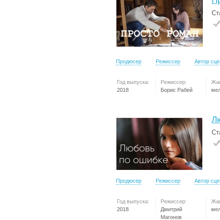
П
Ст
Продюсер
Режиссер
Автор сц
Год выпуска:
Режиссер:
Жа
2018
Борис Рабей
ме
Л
Ст
Продюсер
Режиссер
Автор сц
Год выпуска:
Режиссер:
Жа
2018
Дмитрий
ме
Магонов