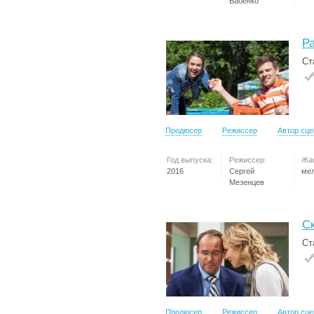
Бабенко
Р
Ст
Продюсер
Режиссер
Автор сц
Год выпуска:
Режиссер:
Жа
2016
Сергей
ме
Мезенцев
С
Ст
Продюсер
Режиссер
Автор сц