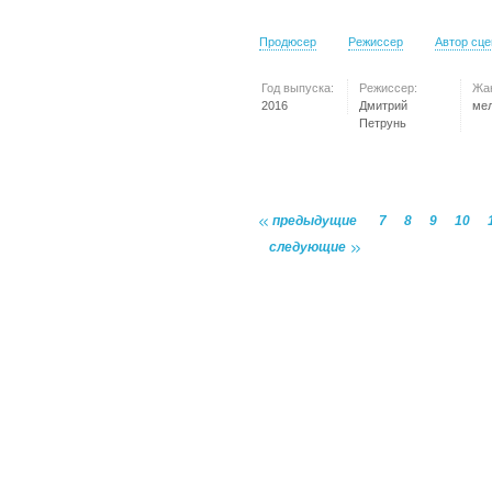
Продюсер
Режиссер
Автор сц
Год выпуска:
Режиссер:
Жа
2016
Дмитрий
ме
Петрунь
предыдущие
7
8
9
10
следующие