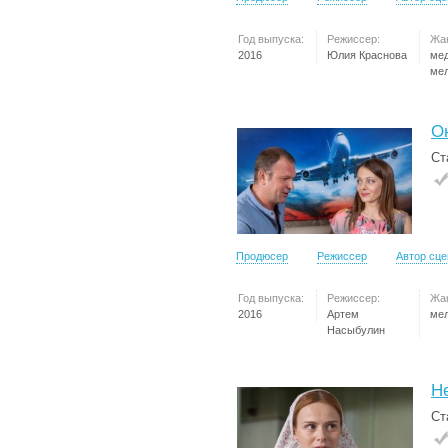
Год выпуска:
Режиссер:
Жа
2016
Юлия Краснова
ме
ме
О
Ст
Продюсер
Режиссер
Автор сц
Год выпуска:
Режиссер:
Жа
2016
Артем
ме
Насыбулин
Н
Ст