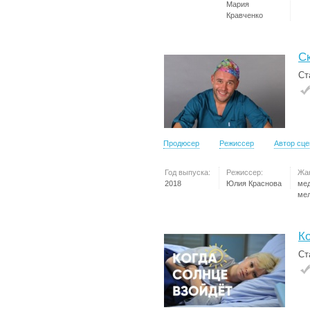
Мария
Кравченко
С
Ст
Продюсер
Режиссер
Автор сц
Год выпуска:
Режиссер:
Жа
2018
Юлия Краснова
ме
ме
К
Ст