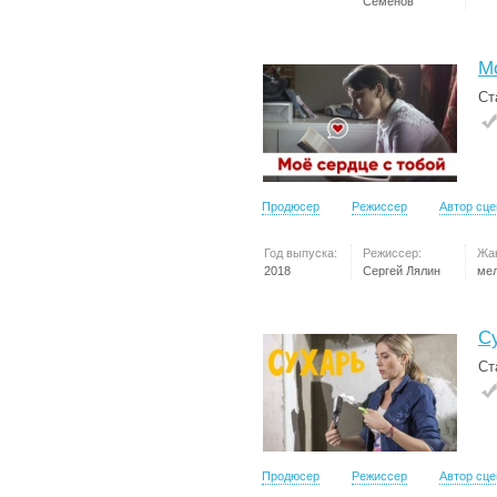
Семёнов
М
Ст
Продюсер
Режиссер
Автор сц
Год выпуска:
Режиссер:
Жа
2018
Сергей Лялин
ме
С
Ст
Продюсер
Режиссер
Автор сц