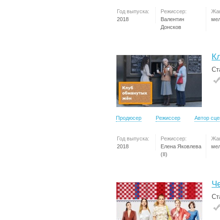
Год выпуска:
Режиссер:
Жа
2018
Валентин
ме
Донсков
К
Ст
Продюсер
Режиссер
Автор сц
Год выпуска:
Режиссер:
Жа
2018
Елена Яковлева
ме
(II)
Ч
Ст