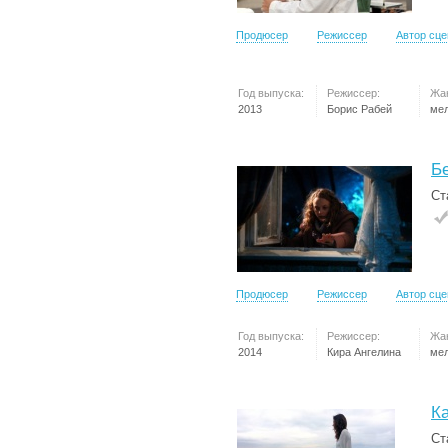
Продюсер
Режиссер
Автор сц
Год выпуска:
Режиссер:
Жа
2013
Борис Рабей
ме
Б
Ст
Продюсер
Режиссер
Автор сц
Год выпуска:
Режиссер:
Жа
2014
Кира Ангелина
ме
К
Ст