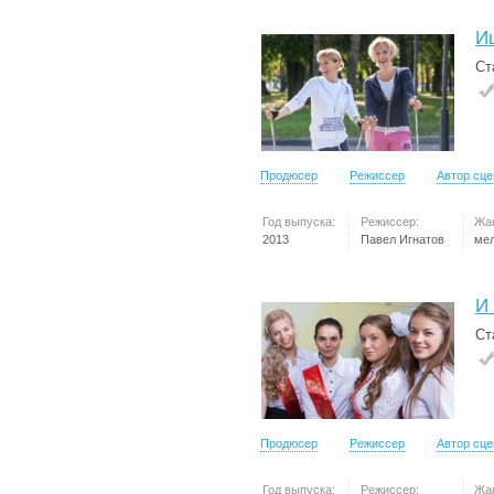
И
Ст
Продюсер
Режиссер
Автор сц
Год выпуска:
Режиссер:
Жа
2013
Павел Игнатов
ме
И
Ст
Продюсер
Режиссер
Автор сц
Год выпуска:
Режиссер:
Жа