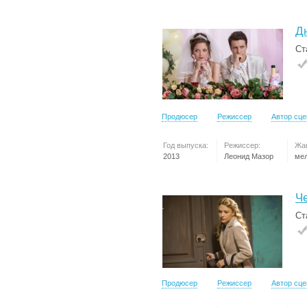
Д
Ст
Продюсер
Режиссер
Автор сц
Год выпуска:
Режиссер:
Жа
2013
Леонид Мазор
ме
Ч
Ст
Продюсер
Режиссер
Автор сц