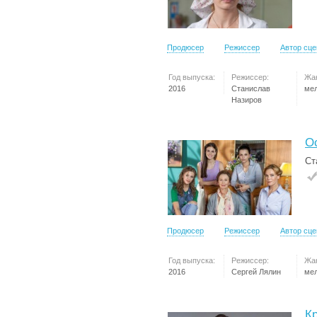
Продюсер
Режиссер
Автор сц
Год выпуска:
Режиссер:
Жа
2016
Станислав
ме
Назиров
О
Ст
Продюсер
Режиссер
Автор сц
Год выпуска:
Режиссер:
Жа
2016
Сергей Лялин
ме
К