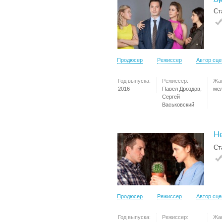
Ст
Продюсер
Режиссер
Автор сц
Год выпуска:
Режиссер:
Жа
2016
Павел Дроздов,
ме
Сергей
Васьковский
Н
Ст
Продюсер
Режиссер
Автор сц
Год выпуска:
Режиссер:
Жа