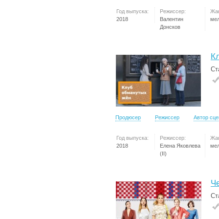
Год выпуска:
Режиссер:
Жа
2018
Валентин
ме
Донсков
К
Ст
Продюсер
Режиссер
Автор сц
Год выпуска:
Режиссер:
Жа
2018
Елена Яковлева
ме
(II)
Ч
Ст