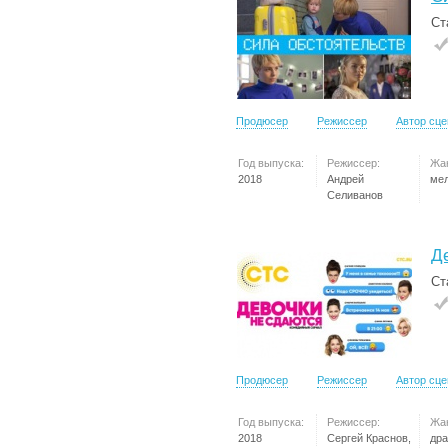
Ст
Продюсер
Режиссер
Автор сц
Год выпуска:
Режиссер:
Жа
2018
Андрей
ме
Селиванов
Д
Ст
Продюсер
Режиссер
Автор сц
Год выпуска:
Режиссер:
Жа
2018
Сергей Краснов,
др