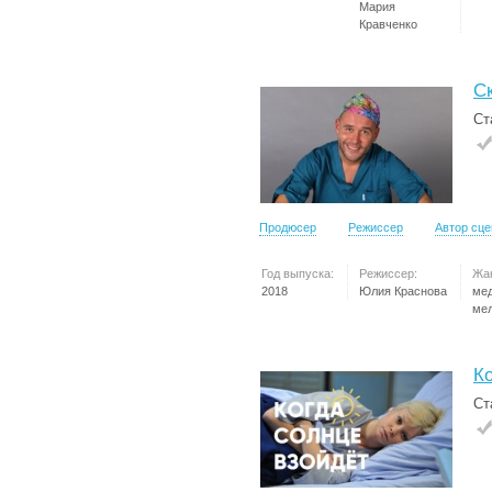
Мария
Кравченко
С
Ст
Продюсер
Режиссер
Автор сц
Год выпуска:
Режиссер:
Жа
2018
Юлия Краснова
ме
ме
К
Ст