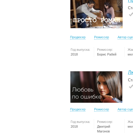
П
Ст
Продюсер
Режиссер
Автор сц
Год выпуска:
Режиссер:
Жа
2018
Борис Рабей
ме
Л
Ст
Продюсер
Режиссер
Автор сц
Год выпуска:
Режиссер:
Жа
2018
Дмитрий
ме
Магонов