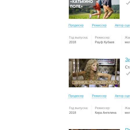
Продюсер
Режиссер
Автор сц
Год выпуска:
Режиссер:
Жа
2018
Рауф Кубаев
ме
З
Ст
Продюсер
Режиссер
Автор сц
Год выпуска:
Режиссер:
Жа
2018
Кира Ангелина
ме