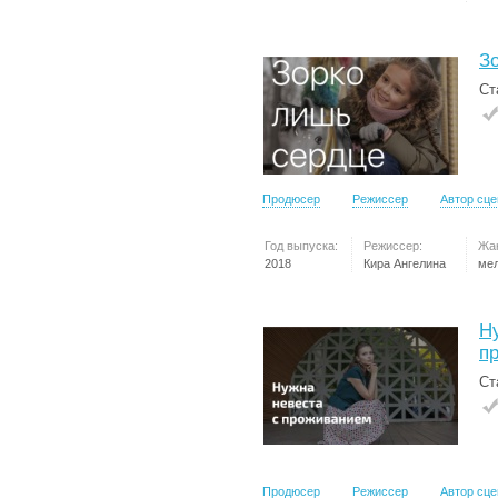
З
Ст
Продюсер
Режиссер
Автор сц
Год выпуска:
Режиссер:
Жа
2018
Кира Ангелина
ме
Н
п
Ст
Продюсер
Режиссер
Автор сц