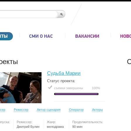
оекты
С
Судьба Марии
Статус проекта:
съемки завершены
100%
сер
Режиссер
Автор сценария
Оператор
Актеры
ыпуска:
Режиссер:
Жанр:
Продолжительность:
Дмитрий Булин
мелодрама
90 мин