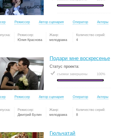
сер
Режиссер
Автор сценария
Оператор
Актеры
ыпуска:
Режиссер:
Жанр:
Количество серий:
Юлия Краснова
мелодрама
4
Подари мне воскресенье
Статус проекта:
съемки завершены
100%
сер
Режиссер
Автор сценария
Оператор
Актеры
ыпуска:
Режиссер:
Жанр:
Количество серий:
Дмитрий Булин
мелодрама
8
Гюльчатай