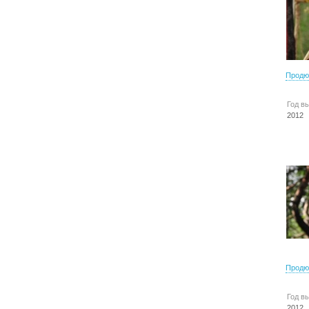
Продю
Год в
2012
Продю
Год в
2012