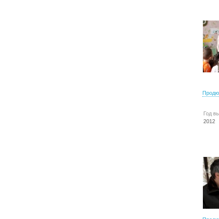
Продю
Год в
2012