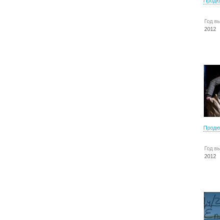
Продю
Год в
2012
Продю
Год в
2012