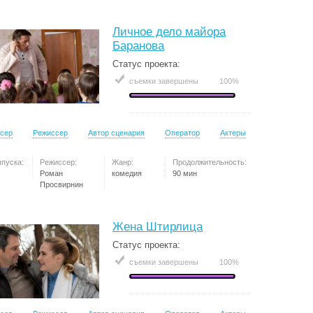
Личное дело майора
Баранова
Статус проекта:
съемки завершены
100%
сер
Режиссер
Автор сценария
Оператор
Актеры
ыпуска:
Режиссер:
Жанр:
Продолжительность:
Роман
комедия
90 мин
Просвирнин
Жена Штирлица
Статус проекта:
съемки завершены
100%