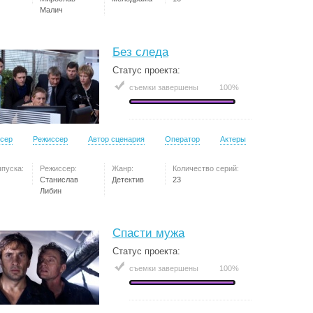
Малич
Без следа
Статус проекта:
съемки завершены
100%
сер
Режиссер
Автор сценария
Оператор
Актеры
ыпуска:
Режиссер:
Жанр:
Количество серий:
Станислав
Детектив
23
Либин
Спасти мужа
Статус проекта:
съемки завершены
100%