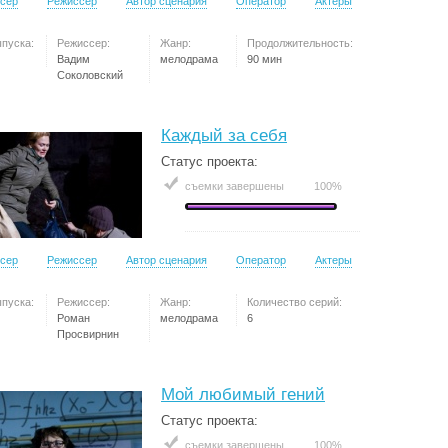
сер
Режиссер
Автор сценария
Оператор
Актеры
ыпуска:
Режиссер:
Жанр:
Продолжительность:
Вадим
мелодрама
90 мин
Соколовский
Каждый за себя
Статус проекта:
съемки завершены
100%
сер
Режиссер
Автор сценария
Оператор
Актеры
ыпуска:
Режиссер:
Жанр:
Количество серий:
Роман
мелодрама
6
Просвирнин
Мой любимый гений
Статус проекта:
съемки завершены
100%