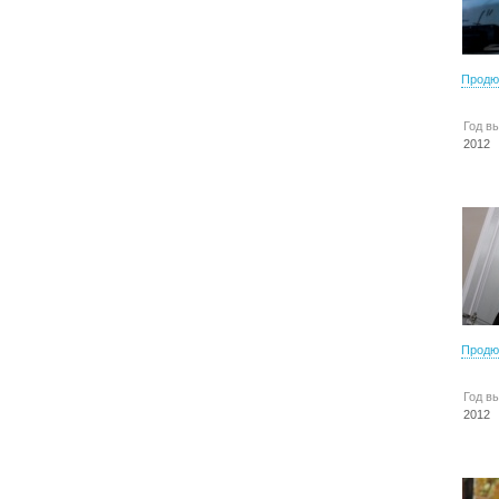
Продю
Год в
2012
Продю
Год в
2012