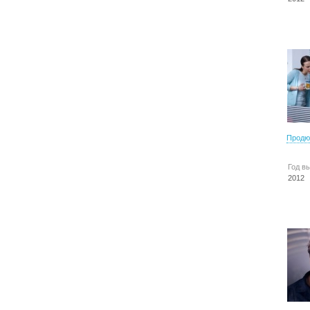
Продю
Год в
2012