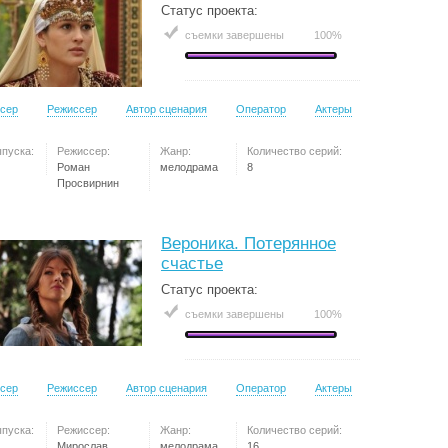
Статус проекта:
съемки завершены
100%
сер
Режиссер
Автор сценария
Оператор
Актеры
ыпуска:
Режиссер:
Жанр:
Количество серий:
Роман
мелодрама
8
Просвирнин
Вероника. Потерянное
счастье
Статус проекта:
съемки завершены
100%
сер
Режиссер
Автор сценария
Оператор
Актеры
ыпуска:
Режиссер:
Жанр:
Количество серий:
Мирослав
мелодрама
16