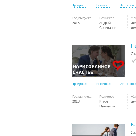
Продюсер
Режиссер
Автор сц
Год выпуска:
Режиссер:
Жа
2018
Андрей
ме
Селиванов
ко
Н
Ст
Продюсер
Режиссер
Автор сц
Год выпуска:
Режиссер:
Жа
2018
Игорь
ме
Мужжухин
К
Ст