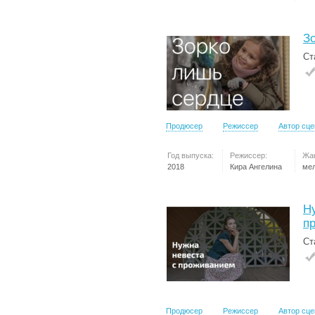
З
Ст
Продюсер
Режиссер
Автор сц
Год выпуска:
Режиссер:
Жа
2018
Кира Ангелина
ме
Н
п
Ст
Продюсер
Режиссер
Автор сц