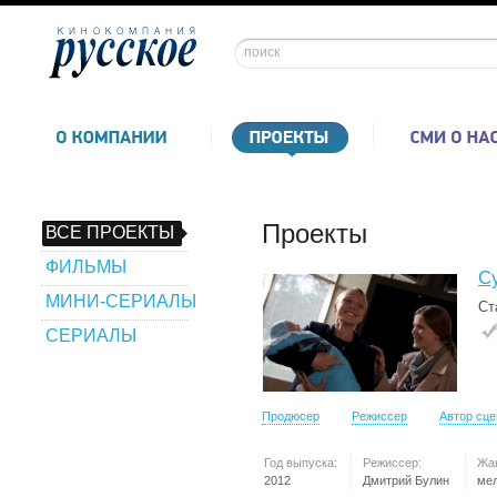
Проекты
ВСЕ ПРОЕКТЫ
ФИЛЬМЫ
С
МИНИ-СЕРИАЛЫ
Ст
СЕРИАЛЫ
Продюсер
Режиссер
Автор сц
Год выпуска:
Режиссер:
Жа
2012
Дмитрий Булин
ме