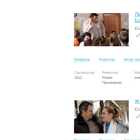
Л
Б
Ст
Продюсер
Режиссер
Автор сц
Год выпуска:
Режиссер:
Жа
2012
Роман
ко
Просвирнин
Ж
Ст