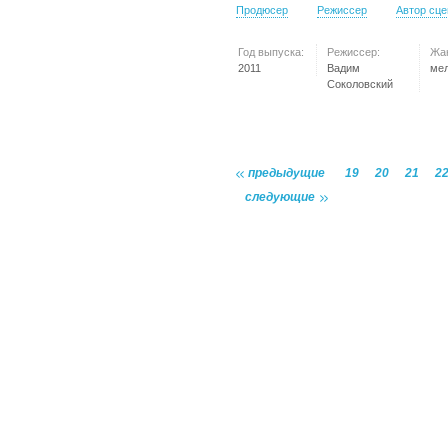
Продюсер
Режиссер
Автор сц
Год выпуска:
Режиссер:
Жа
2011
Вадим
ме
Соколовский
предыдущие
19
20
21
2
следующие