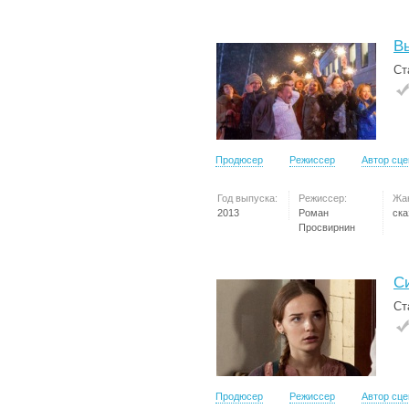
В
Ст
Продюсер
Режиссер
Автор сц
Год выпуска:
Режиссер:
Жа
2013
Роман
ска
Просвирнин
С
Ст
Продюсер
Режиссер
Автор сц