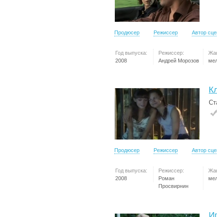
Продюсер
Режиссер
Автор сц
Год выпуска:
Режиссер:
Жа
2008
Андрей Морозов
ме
К
Ст
Продюсер
Режиссер
Автор сц
Год выпуска:
Режиссер:
Жа
2008
Роман
ме
Просвирнин
Иг