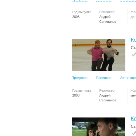
Год выпуска:
Режиссер:
Жа
2008
Андрей
дет
Селиванов
К
Ст
Продюсер
Режиссер
Автор сц
Год выпуска:
Режиссер:
Жа
2008
Андрей
ме
Селиванов
К
Ст