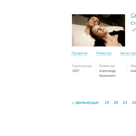
С
Ст
Продюсер
Режиссер
Автор сц
Год выпуска:
Режиссер:
Жа
2007
Александр
ко
Кананович
предыдущие
19
20
21
2