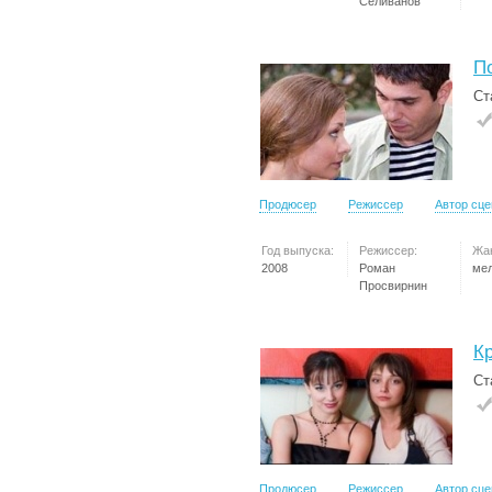
Селиванов
П
Ст
Продюсер
Режиссер
Автор сц
Год выпуска:
Режиссер:
Жа
2008
Роман
ме
Просвирнин
К
Ст
Продюсер
Режиссер
Автор сц