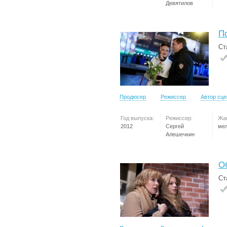
Девятилов
П
Ст
Продюсер
Режиссер
Автор сц
Год выпуска:
Режиссер:
Жа
2012
Сергей
ме
Алешечкин
О
Ст