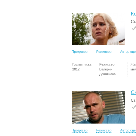
К
Ст
Продюсер
Режиссер
Автор сц
Год выпуска:
Режиссер:
Жа
2012
Валерий
ме
Девятилов
С
Ст
Продюсер
Режиссер
Автор сц