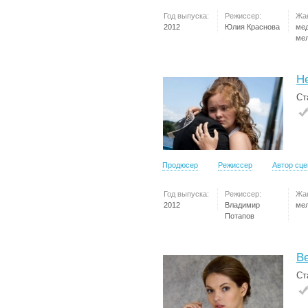
Год выпуска:
Режиссер:
Жа
2012
Юлия Краснова
ме
ме
Н
Ст
Продюсер
Режиссер
Автор сц
Год выпуска:
Режиссер:
Жа
2012
Владимир
ме
Потапов
Ве
Ст