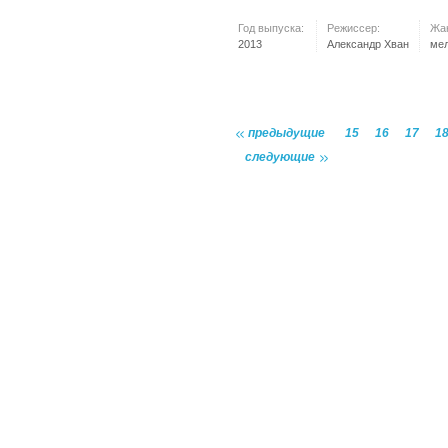
Год выпуска:
Режиссер:
Жа
2013
Александр Хван
ме
предыдущие
15
16
17
1
следующие