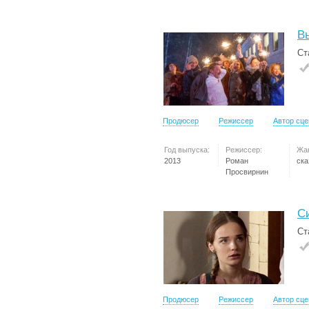
В
Ст
Продюсер
Режиссер
Автор сц
Год выпуска:
Режиссер:
Жа
2013
Роман
ска
Просвирнин
С
Ст
Продюсер
Режиссер
Автор сц