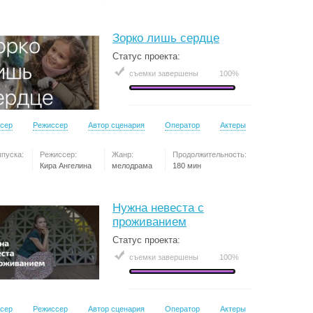
Зорко лишь сердце
Статус проекта:
съемки завершены
100%
сер
Режиссер
Автор сценария
Оператор
Актеры
ыпуска:
Режиссер:
Жанр:
Продолжительность:
Кира Ангелина
мелодрама
180 мин
Нужна невеста с
проживанием
Статус проекта:
съемки завершены
100%
сер
Режиссер
Автор сценария
Оператор
Актеры