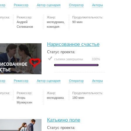
сер
Режиссер
Автор сценария
Оператор
Актеры
ыпуска:
Режиссер:
Жанр:
Продолжительность:
Андрей
мелодрама,
90 мин
Селиванов
комедия
Нарисованное счастье
Статус проекта:
съемки завершены
100%
сер
Режиссер
Автор сценария
Оператор
Актеры
ыпуска:
Режиссер:
Жанр:
Продолжительность:
Игорь
мелодрама
180 мин
Мужжухин
Катькино поле
Статус проекта: