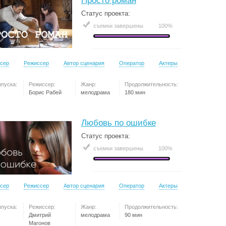
Просто роман
Статус проекта:
съемки завершены
100%
сер
Режиссер
Автор сценария
Оператор
Актеры
ыпуска:
Режиссер:
Жанр:
Продолжительность:
Борис Рабей
мелодрама
180 мин
Любовь по ошибке
Статус проекта:
съемки завершены
100%
сер
Режиссер
Автор сценария
Оператор
Актеры
ыпуска:
Режиссер:
Жанр:
Продолжительность:
Дмитрий
мелодрама
90 мин
Магонов