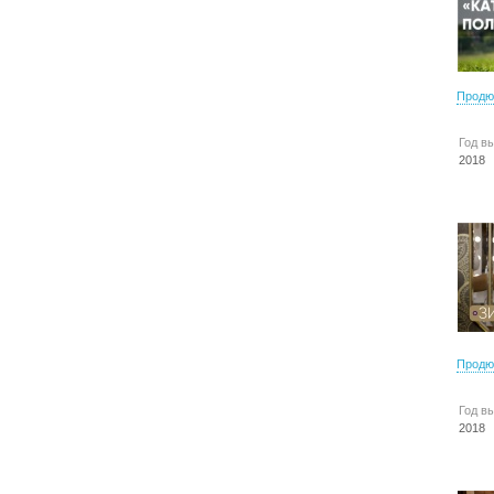
Продю
Год в
2018
Продю
Год в
2018