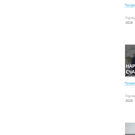
Продю
Год в
2018
Продю
Год в
2018