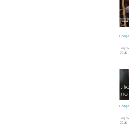
Продю
Год в
2018
Продю
Год в
2018