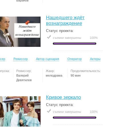
Баранов
Нашедшего ждёт
вознаграждение
Статус проекта:
съемки завершены
100%
сер
Режиссер
Автор сценария
Оператор
Актеры
ыпуска:
Режиссер:
Жанр:
Продолжительность:
Валерий
мелодрама
90 мин
Девятилов
Кривое зеркало
Статус проекта:
съемки завершены
100%