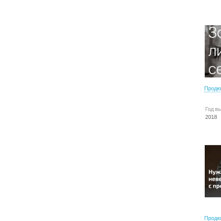
Продю
Год в
2018
Продю