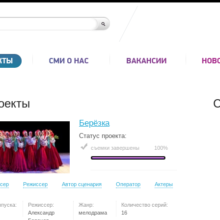
оекты
С
Берёзка
Статус проекта:
съемки завершены
100%
сер
Режиссер
Автор сценария
Оператор
Актеры
ыпуска:
Режиссер:
Жанр:
Количество серий:
Александр
мелодрама
16