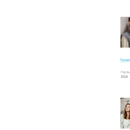
Продю
Год в
2018