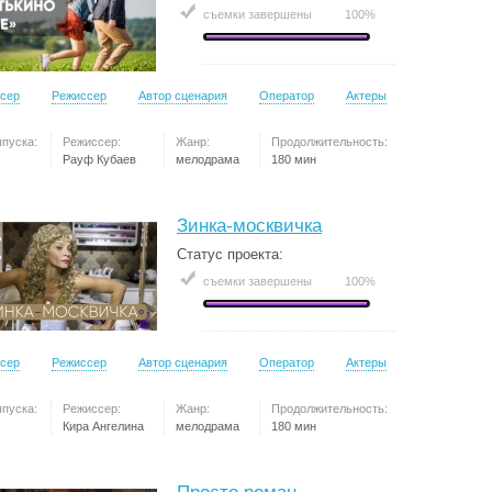
съемки завершены
100%
сер
Режиссер
Автор сценария
Оператор
Актеры
ыпуска:
Режиссер:
Жанр:
Продолжительность:
Рауф Кубаев
мелодрама
180 мин
Зинка-москвичка
Статус проекта:
съемки завершены
100%
сер
Режиссер
Автор сценария
Оператор
Актеры
ыпуска:
Режиссер:
Жанр:
Продолжительность:
Кира Ангелина
мелодрама
180 мин