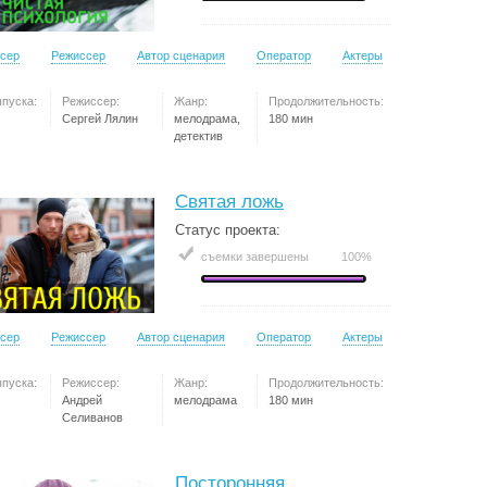
сер
Режиссер
Автор сценария
Оператор
Актеры
ыпуска:
Режиссер:
Жанр:
Продолжительность:
Сергей Лялин
мелодрама,
180 мин
детектив
Святая ложь
Статус проекта:
съемки завершены
100%
сер
Режиссер
Автор сценария
Оператор
Актеры
ыпуска:
Режиссер:
Жанр:
Продолжительность:
Андрей
мелодрама
180 мин
Селиванов
Посторонняя