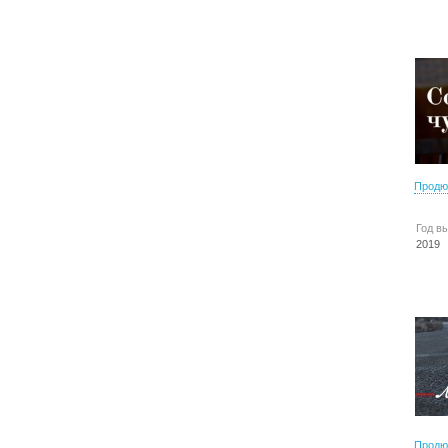
Продю
Год в
2019
Продю