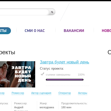
оекты
С
Завтра будет новый день
Статус проекта:
съемки завершены
100%
сер
Режиссер
Автор сценария
Оператор
Актеры
ыпуска:
Режиссер:
Жанр:
Продолжительность:
Андрей
мелодрама
180 мин