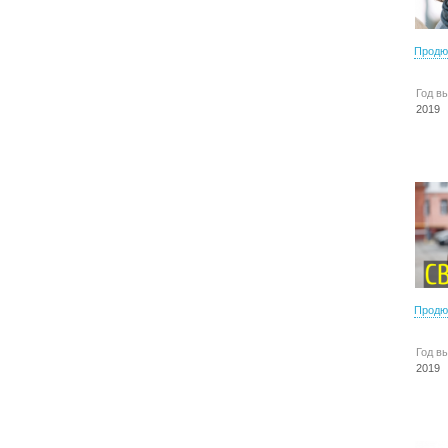
Продю
Год в
2019
Продю
Год в
2019