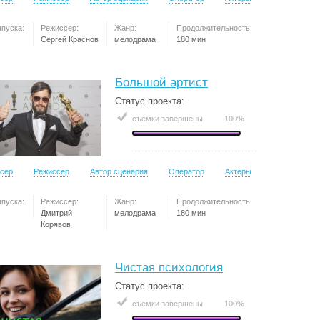
ыпуска:
Режиссер:
Жанр:
Продолжительность:
Сергей Краснов
мелодрама
180 мин
Большой артист
Статус проекта:
съемки завершены
100%
сер
Режиссер
Автор сценария
Оператор
Актеры
ыпуска:
Режиссер:
Жанр:
Продолжительность:
Дмитрий
мелодрама
180 мин
Корявов
Чистая психология
Статус проекта:
съемки завершены
100%