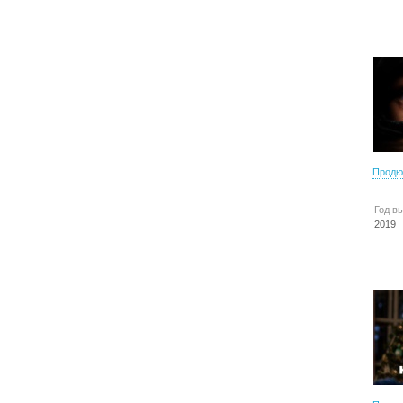
Продю
Год в
2019