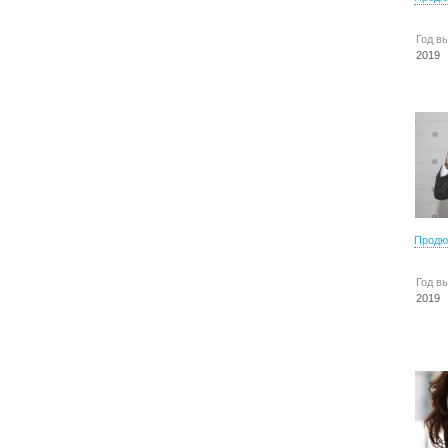
Год в
2019
Продю
Год в
2019