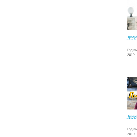
Продю
Год в
2019
Продю
Год в
2019