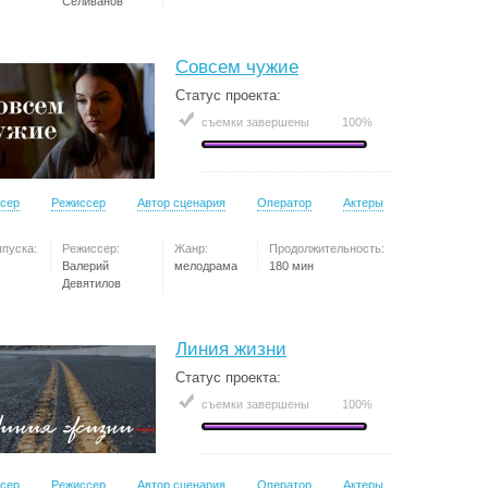
Селиванов
Совсем чужие
Статус проекта:
съемки завершены
100%
сер
Режиссер
Автор сценария
Оператор
Актеры
ыпуска:
Режиссер:
Жанр:
Продолжительность:
Валерий
мелодрама
180 мин
Девятилов
Линия жизни
Статус проекта:
съемки завершены
100%
сер
Режиссер
Автор сценария
Оператор
Актеры