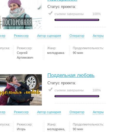
Статус проекта:
съемки завершены
100%
сер
Режиссер
Автор сценария
Оператор
Актеры
ыпуска:
Режиссер:
Жанр:
Продолжительность:
Сергей
мелодрама
90 мин
Артимович
Поддельная любовь
Статус проекта:
съемки завершены
100%
сер
Режиссер
Автор сценария
Оператор
Актеры
ыпуска:
Режиссер:
Жанр:
Продолжительность:
Игорь
мелодрама,
90 мин