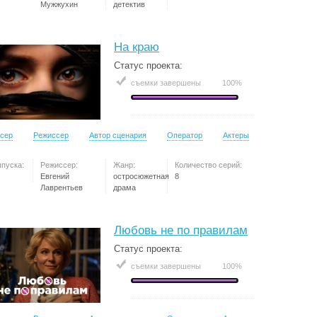
Мужжухин
детектив
На краю
Статус проекта:
съемки завершены
100%
сер
Режиссер
Автор сценария
Оператор
Актеры
ыпуска:
Режиссер:
Жанр:
Количество серий:
Евгений
остросюжетная
8
Лаврентьев
драма
Любовь не по правилам
Статус проекта:
съемки завершены
100%