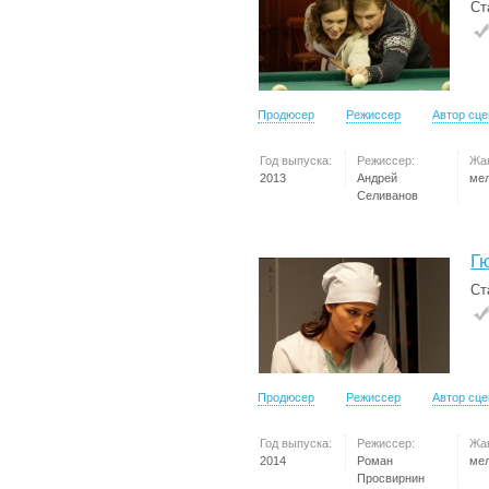
Ст
Продюсер
Режиссер
Автор сц
Год выпуска:
Режиссер:
Жа
2013
Андрей
ме
Селиванов
Г
Ст
Продюсер
Режиссер
Автор сц
Год выпуска:
Режиссер:
Жа
2014
Роман
ме
Просвирнин