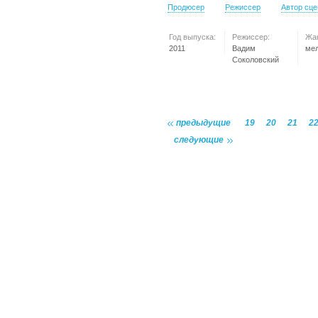
Продюсер
Режиссер
Автор сц
Год выпуска:
Режиссер:
Жа
2011
Вадим
ме
Соколовский
предыдущие
19
20
21
2
следующие