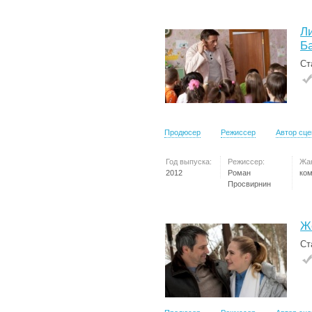
Л
Б
Ст
Продюсер
Режиссер
Автор сц
Год выпуска:
Режиссер:
Жа
2012
Роман
ко
Просвирнин
Ж
Ст