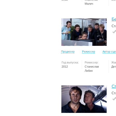
Малич
Б
Ст
Продюсер
Режиссер
Автор сц
Год выпуска:
Режиссер:
Жа
2012
Станислав
Дет
Либин
С
Ст