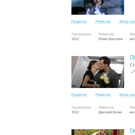
Продюсер
Режиссер
Автор сц
Год выпуска:
Режиссер:
Жа
2012
Юлия Краснова
ме
П
Ст
Продюсер
Режиссер
Автор сц
Год выпуска:
Режиссер:
Жа
2012
Дмитрий Булин
ме
Г