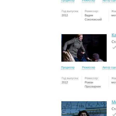
Продюсер
Режиссер
Автор сц
Год выпуска:
Режиссер:
Жа
2012
Вадим
ме
Соколовский
К
Ст
Продюсер
Режиссер
Автор сц
Год выпуска:
Режиссер:
Жа
2012
Роман
ме
Просвирнин
М
Ст