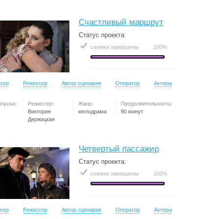
Счастливый маршрут
Статус проекта:
съемки завершены
100%
сер
Режиссер
Автор сценария
Оператор
Актеры
ыпуска:
Режиссер:
Жанр:
Продолжительность:
Виктория
мелодрама
90 минут
Держицкая
Четвертый пассажир
Статус проекта:
съемки завершены
100%
сер
Режиссер
Автор сценария
Оператор
Актеры