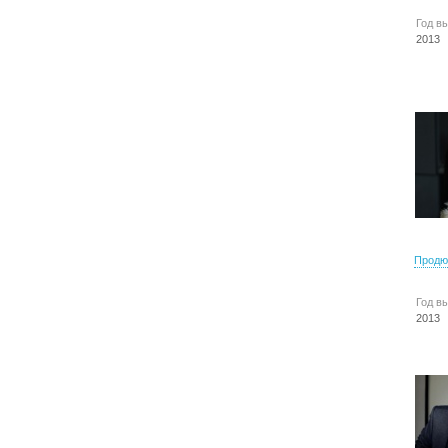
Год в
2013
Продю
Год в
2013