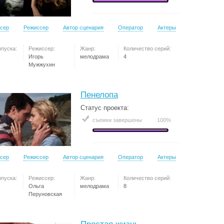
сер
Режиссер
Автор сценария
Оператор
Актеры
ыпуска:
Режиссер:
Жанр:
Количество серий:
Игорь
мелодрама
4
Мужжухин
Пенелопа
Статус проекта:
съемки завершены
100%
сер
Режиссер
Автор сценария
Оператор
Актеры
ыпуска:
Режиссер:
Жанр:
Количество серий:
Ольга
мелодрама
8
Перуновская