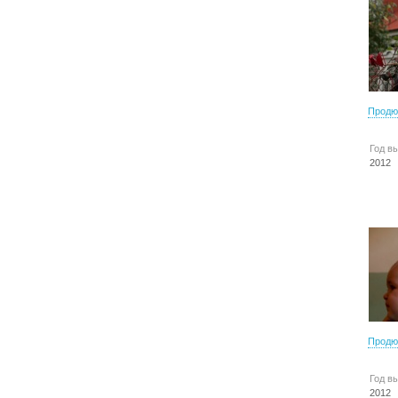
Продю
Год в
2012
Продю
Год в
2012