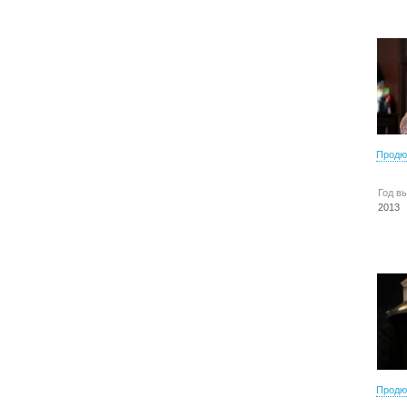
Продю
Год в
2013
Продю