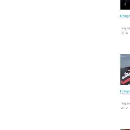
Продю
Год в
2013
Продю
Год в
2012