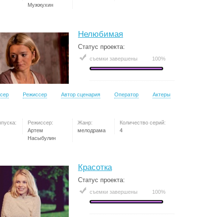
Мужжухин
Нелюбимая
Статус проекта:
съемки завершены
100%
сер
Режиссер
Автор сценария
Оператор
Актеры
ыпуска:
Режиссер:
Жанр:
Количество серий:
Артем
мелодрама
4
Насыбулин
Красотка
Статус проекта:
съемки завершены
100%