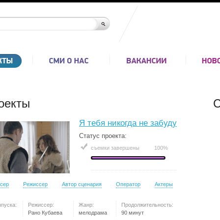
оекты
С
Я тебя никогда не забуду
Статус проекта:
съемки завершены
100%
сер
Режиссер
Автор сценария
Оператор
Актеры
ыпуска:
Режиссер:
Жанр:
Продолжительность:
Рано Кубаева
мелодрама
90 минут