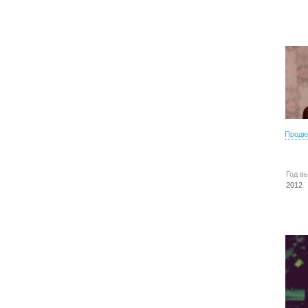
Продю
Год в
2012