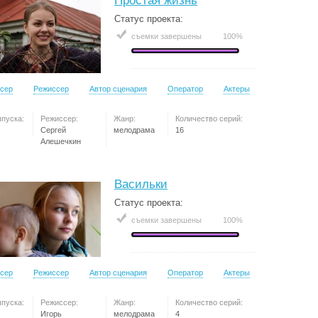
Простая жизнь
Статус проекта:
съемки завершены
100%
сер
Режиссер
Автор сценария
Оператор
Актеры
ыпуска:
Режиссер:
Жанр:
Количество серий:
Сергей
мелодрама
16
Алешечкин
Васильки
Статус проекта:
съемки завершены
100%
сер
Режиссер
Автор сценария
Оператор
Актеры
ыпуска:
Режиссер:
Жанр:
Количество серий:
Игорь
мелодрама
4