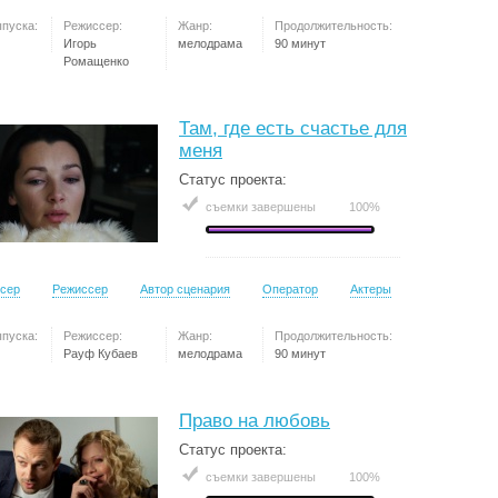
ыпуска:
Режиссер:
Жанр:
Продолжительность:
Игорь
мелодрама
90 минут
Ромащенко
Там, где есть счастье для
меня
Статус проекта:
съемки завершены
100%
сер
Режиссер
Автор сценария
Оператор
Актеры
ыпуска:
Режиссер:
Жанр:
Продолжительность:
Рауф Кубаев
мелодрама
90 минут
Право на любовь
Статус проекта:
съемки завершены
100%