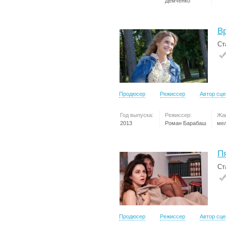
Демченко
В
Ст
Продюсер
Режиссер
Автор сц
Год выпуска:
Режиссер:
Жа
2013
Роман Барабаш
ме
П
Ст
Продюсер
Режиссер
Автор сц