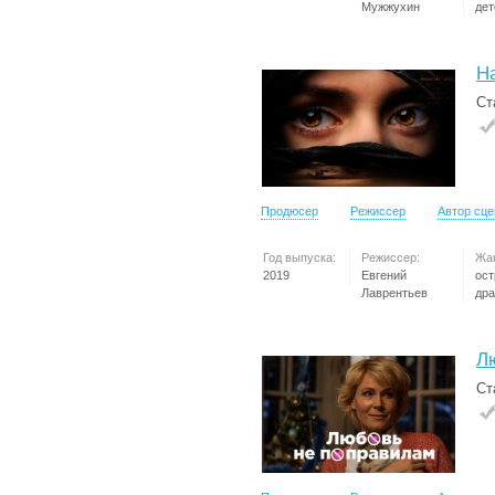
Мужжухин
дет
Н
Ст
Продюсер
Режиссер
Автор сц
Год выпуска:
Режиссер:
Жа
2019
Евгений
ос
Лаврентьев
др
Л
Ст