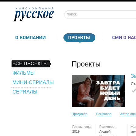
Проекты
ВСЕ ПРОЕКТЫ
ФИЛЬМЫ
З
МИНИ-СЕРИАЛЫ
Ст
СЕРИАЛЫ
Продюсер
Режиссер
Автор сц
Год выпуска:
Режиссер:
Жа
2019
Андрей
ме