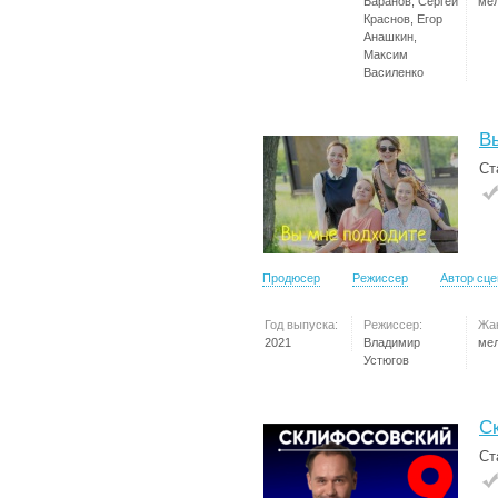
Баранов, Сергей
ме
Краснов, Егор
Анашкин,
Максим
Василенко
В
Ст
Продюсер
Режиссер
Автор сц
Год выпуска:
Режиссер:
Жа
2021
Владимир
ме
Устюгов
С
Ст