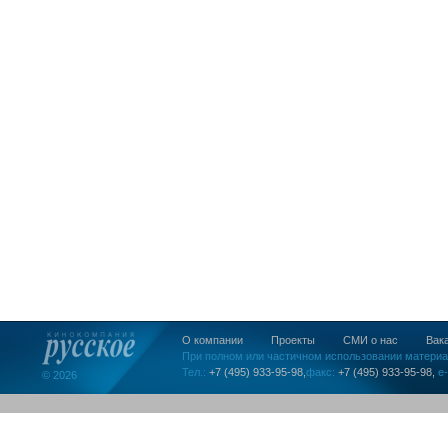
О компании
Проекты
СМИ о нас
Вак
При полном или частичном использовании материа
Тел.:
+7 (495) 933-95-98,
факс:
+7 (495) 933-95-98,
e-
© 2026