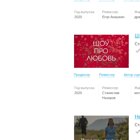
Год выпуска:
Режиссер:
Жа
2020
Егор Анашкин
др
Ш
Ст
Продюсер
Режиссер
Автор сц
Год выпуска:
Режиссер:
Жа
2020
Станислав
ме
Назиров
Н
Ст