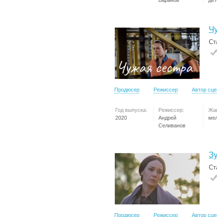
Баранов
дет
Ч
Ст
Продюсер
Режиссер
Автор сц
Год выпуска:
Режиссер:
Жа
2020
Андрей
ме
Селиванов
З
Ст
Продюсер
Режиссер
Автор сц