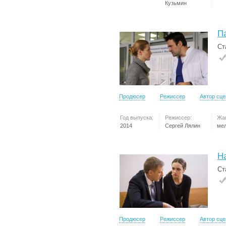
Кузьмин
П
Ст
Продюсер
Режиссер
Автор сц
Год выпуска:
Режиссер:
Жа
2014
Сергей Лялин
ме
Н
Ст
Продюсер
Режиссер
Автор сц