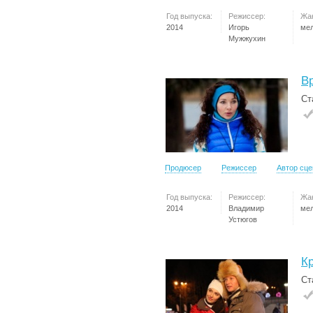
Год выпуска:
Режиссер:
Жа
2014
Игорь
ме
Мужжухин
В
Ст
Продюсер
Режиссер
Автор сц
Год выпуска:
Режиссер:
Жа
2014
Владимир
ме
Устюгов
К
Ст