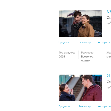
С
Ст
Продюсер
Режиссер
Автор сц
Год выпуска:
Режиссер:
Жа
2014
Всеволод
ме
Аравин
Я
Ст
Продюсер
Режиссер
Автор сц