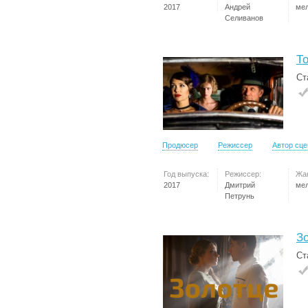
2017
Андрей
ме
Селиванов
Т
Ст
Продюсер
Режиссер
Автор сц
Год выпуска:
Режиссер:
Жа
2017
Дмитрий
ме
Петрунь
З
Ст