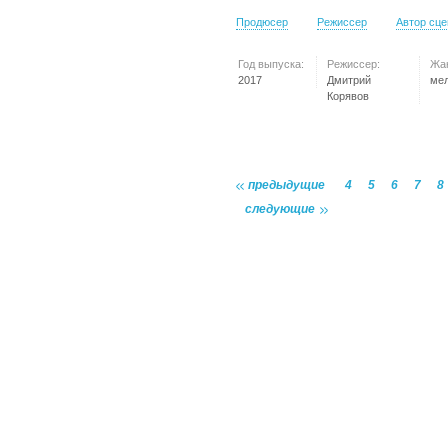
Продюсер
Режиссер
Автор сц
Год выпуска:
Режиссер:
Жа
2017
Дмитрий
ме
Корявов
предыдущие
4
5
6
7
8
следующие