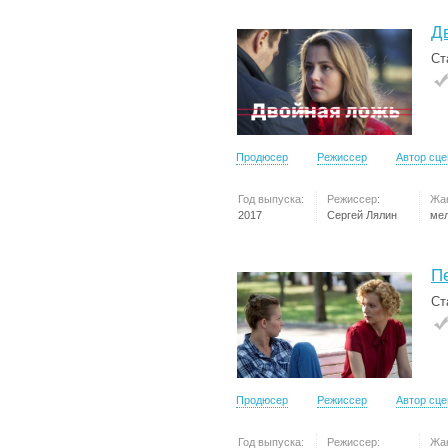
Д
Ст
Продюсер
Режиссер
Автор сц
Год выпуска:
Режиссер:
Жа
2017
Сергей Лялин
ме
П
Ст
Продюсер
Режиссер
Автор сц
Год выпуска:
Режиссер:
Жа