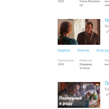
2018
Елена Яковлева
ме
(II)
ко
Н
Ст
Продюсер
Режиссер
Автор сц
Год выпуска:
Режиссер:
Жа
2018
Владимир
ме
Устюгов
П
Ст