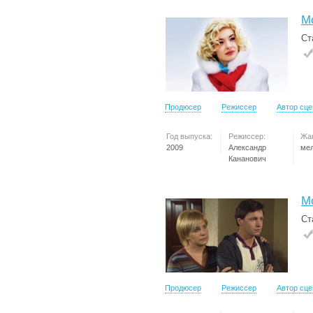
М
Ст
Продюсер
Режиссер
Автор сц
Год выпуска:
Режиссер:
Жа
2009
Александр
ме
Кананович
М
Ст
Продюсер
Режиссер
Автор сц