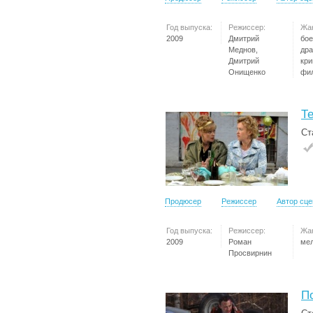
Год выпуска:
Режиссер:
Жа
2009
Дмитрий
бое
Меднов,
дра
Дмитрий
кр
Онищенко
фи
Т
Ст
Продюсер
Режиссер
Автор сц
Год выпуска:
Режиссер:
Жа
2009
Роман
ме
Просвирнин
П