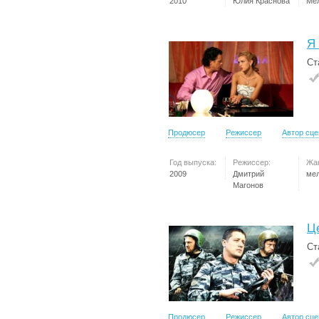
2010
Юлия Краснова
Ме
Я
Ст
Продюсер
Режиссер
Автор сц
Год выпуска:
Режиссер:
Жа
2009
Дмитрий
ме
Магонов
Ц
Ст
Продюсер
Режиссер
Автор сц