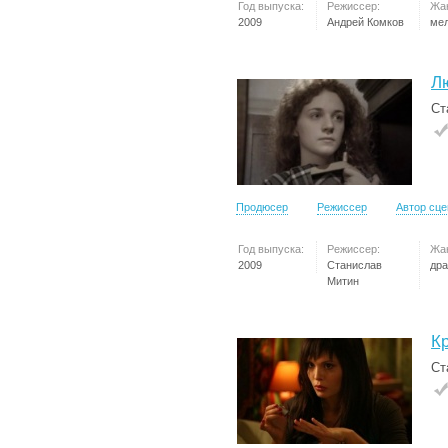
Год выпуска:
Режиссер:
Жа
2009
Андрей Комков
ме
Л
Ст
Продюсер
Режиссер
Автор сц
Год выпуска:
Режиссер:
Жа
2009
Станислав
др
Митин
К
Ст