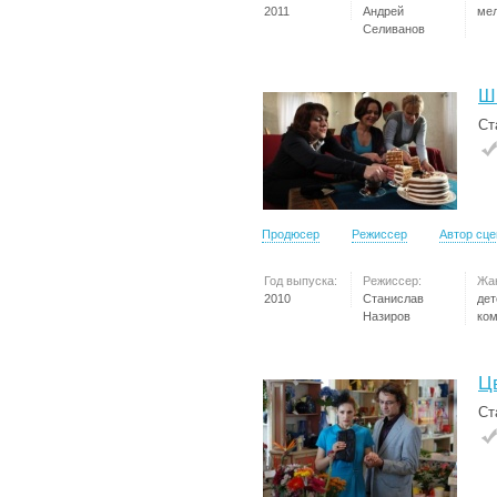
2011
Андрей
ме
Селиванов
Ш
Ст
Продюсер
Режиссер
Автор сц
Год выпуска:
Режиссер:
Жа
2010
Станислав
дет
Назиров
ко
Ц
Ст