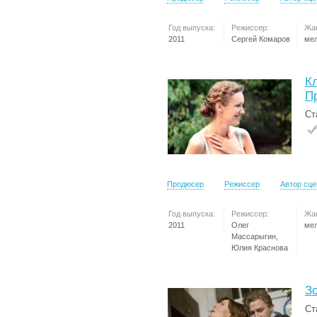
Год выпуска:
Режиссер:
Жа
2011
Сергей Комаров
ме
К
П
Ст
Продюсер
Режиссер
Автор сц
Год выпуска:
Режиссер:
Жа
2011
Олег
ме
Массарыгин,
Юлия Краснова
З
Ст