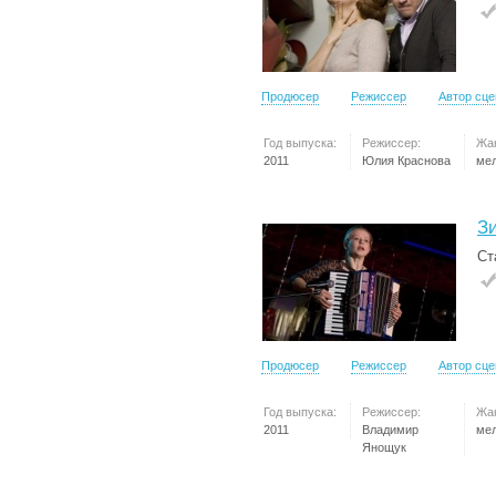
Продюсер
Режиссер
Автор сц
Год выпуска:
Режиссер:
Жа
2011
Юлия Краснова
ме
З
Ст
Продюсер
Режиссер
Автор сц
Год выпуска:
Режиссер:
Жа
2011
Владимир
ме
Янощук