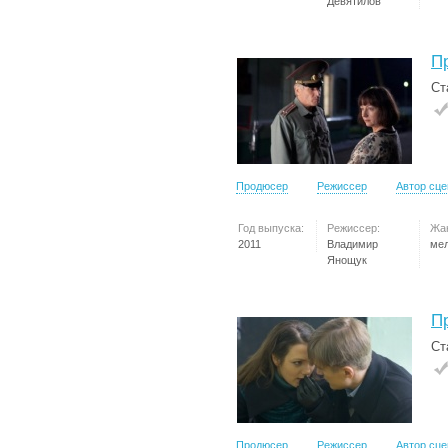
Девятилов
П
Ст
Продюсер
Режиссер
Автор сц
Год выпуска:
Режиссер:
Жа
2011
Владимир
ме
Янощук
П
Ст
Продюсер
Режиссер
Автор сц