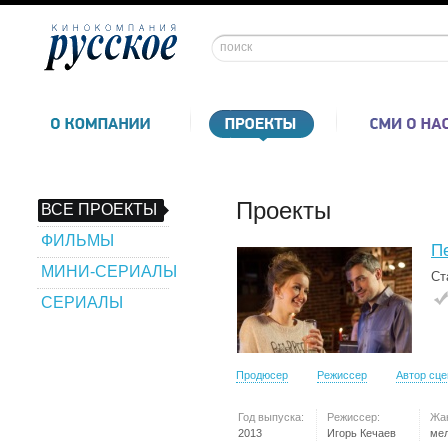
Проекты
ВСЕ ПРОЕКТЫ
ФИЛЬМЫ
П
МИНИ-СЕРИАЛЫ
Ст
СЕРИАЛЫ
Продюсер
Режиссер
Автор сц
Год выпуска:
Режиссер:
Жа
2013
Игорь Кечаев
ме