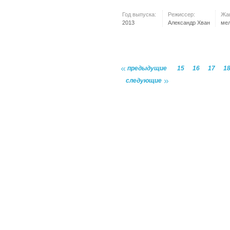
Год выпуска:
Режиссер:
Жа
2013
Александр Хван
ме
предыдущие
15
16
17
1
следующие