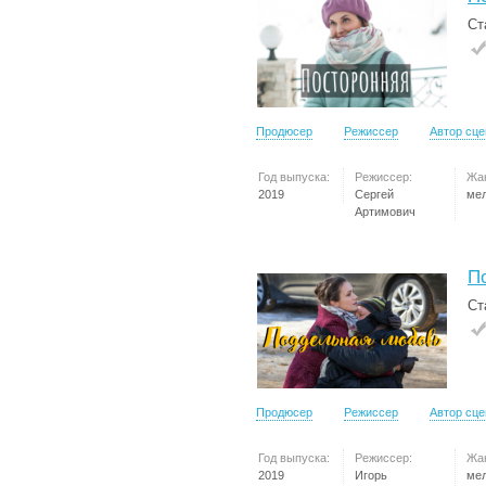
Ст
Продюсер
Режиссер
Автор сц
Год выпуска:
Режиссер:
Жа
2019
Сергей
ме
Артимович
П
Ст
Продюсер
Режиссер
Автор сц
Год выпуска:
Режиссер:
Жа
2019
Игорь
ме