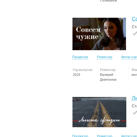
Селиванов
С
Ст
Продюсер
Режиссер
Автор сц
Год выпуска:
Режиссер:
Жа
2019
Валерий
ме
Девятилов
Л
Ст
Продюсер
Режиссер
Автор сц