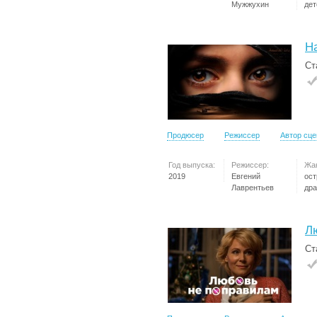
Мужжухин
дет
Н
Ст
Продюсер
Режиссер
Автор сц
Год выпуска:
Режиссер:
Жа
2019
Евгений
ос
Лаврентьев
др
Л
Ст