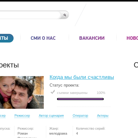
оекты
С
Когда мы были счастливы
Статус проекта:
съемки завершены
100%
сер
Режиссер
Автор сценария
Оператор
Актеры
ыпуска:
Режиссер:
Жанр:
Количество серий:
Роман
мелодрама
4