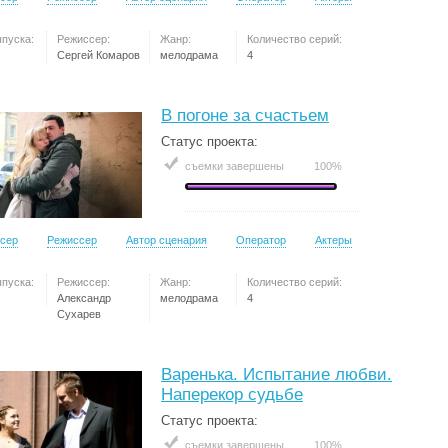
ыпуска:
Режиссер:
Жанр:
Количество серий:
Сергей Комаров
мелодрама
4
В погоне за счастьем
Статус проекта:
съемки завершены
100%
сер
Режиссер
Автор сценария
Оператор
Актеры
ыпуска:
Режиссер:
Жанр:
Количество серий:
Александр
мелодрама
4
Сухарев
Варенька. Испытание любви.
Наперекор судьбе
Статус проекта:
съемки завершены
100%