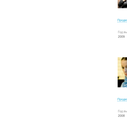
Продю
Год в
2009
Продю
Год в
2008