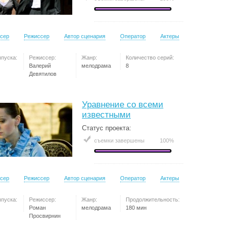
сер
Режиссер
Автор сценария
Оператор
Актеры
ыпуска:
Режиссер:
Жанр:
Количество серий:
Валерий
мелодрама
8
Девятилов
Уравнение со всеми
известными
Статус проекта:
съемки завершены
100%
сер
Режиссер
Автор сценария
Оператор
Актеры
ыпуска:
Режиссер:
Жанр:
Продолжительность:
Роман
мелодрама
180 мин
Просвирнин