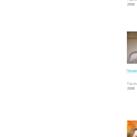
2008
Продю
Год в
2008