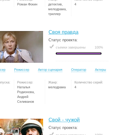
Роман Фокин
детектив,
4
мелодрама,
триллер
Своя правда
Статус проекта:
съемки завершены
100%
сер
Режиссер
Автор сценария
Оператор
Актеры
ыпуска:
Режиссер:
Жанр:
Количество серий:
Наталья
мелодрама
4
Родионова,
Андрей
Селиванов
Свой - чужой
Статус проекта: