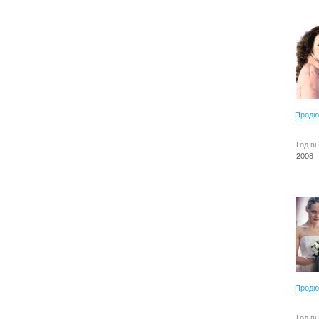
Продю
Год в
2008
Продю
Год в