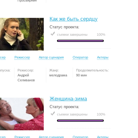
Просвирнин
Как же быть сердцу
Статус проекта:
съемки завершены
100%
сер
Режиссер
Автор сценария
Оператор
Актеры
ыпуска:
Режиссер:
Жанр:
Продолжительность:
Андрей
мелодрама
90 мин
Селиванов
Женщина-зима
Статус проекта:
съемки завершены
100%
сер
Режиссер
Автор сценария
Оператор
Актеры