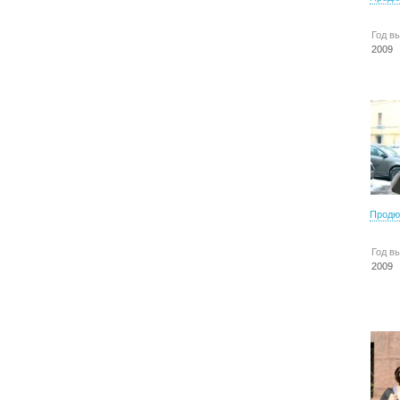
Год в
2009
Продю
Год в
2009