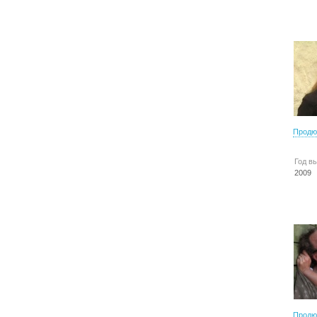
Продю
Год в
2009
Продю