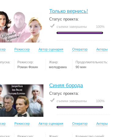
Только вернись!
Статус проекта:
съемки завершены
100%
сер
Режиссер
Автор сценария
Оператор
Актеры
ыпуска:
Режиссер:
Жанр:
Продолжительность:
Роман Фокин
мелодрама
90 мин
Синяя борода
Статус проекта:
съемки завершены
100%
сер
Режиссер
Автор сценария
Оператор
Актеры
ыпуска:
Режиссер:
Жанр:
Количество серий: