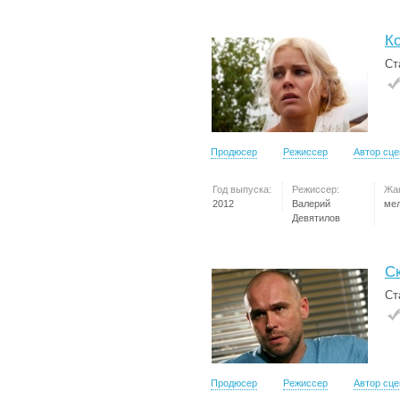
К
Ст
Продюсер
Режиссер
Автор сц
Год выпуска:
Режиссер:
Жа
2012
Валерий
ме
Девятилов
С
Ст
Продюсер
Режиссер
Автор сц