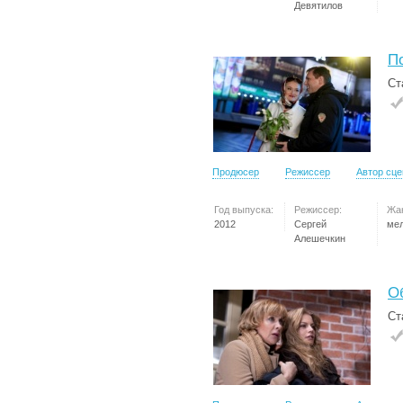
Девятилов
П
Ст
Продюсер
Режиссер
Автор сц
Год выпуска:
Режиссер:
Жа
2012
Сергей
ме
Алешечкин
О
Ст