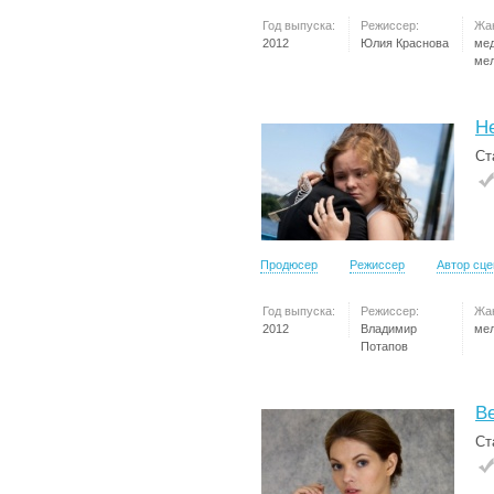
Год выпуска:
Режиссер:
Жа
2012
Юлия Краснова
ме
ме
Н
Ст
Продюсер
Режиссер
Автор сц
Год выпуска:
Режиссер:
Жа
2012
Владимир
ме
Потапов
Ве
Ст