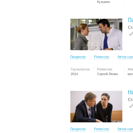
Кузьмин
П
Ст
Продюсер
Режиссер
Автор сц
Год выпуска:
Режиссер:
Жа
2014
Сергей Лялин
ме
Н
Ст
Продюсер
Режиссер
Автор сц