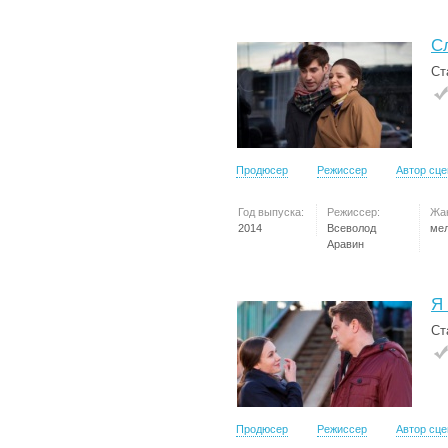
С
Ст
Продюсер
Режиссер
Автор сц
Год выпуска:
Режиссер:
Жа
2014
Всеволод
ме
Аравин
Я
Ст
Продюсер
Режиссер
Автор сц