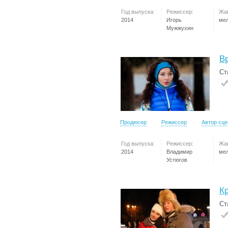
Год выпуска:
Режиссер:
Жа
2014
Игорь
ме
Мужжухин
В
Ст
Продюсер
Режиссер
Автор сц
Год выпуска:
Режиссер:
Жа
2014
Владимир
ме
Устюгов
К
Ст