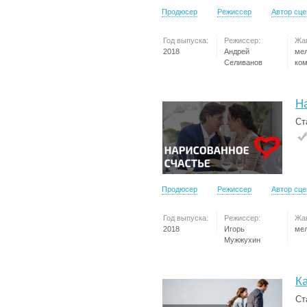
Продюсер
Режиссер
Автор сц
Год выпуска:
Режиссер:
Жа
2018
Андрей
ме
Селиванов
ко
Н
Ст
Продюсер
Режиссер
Автор сц
Год выпуска:
Режиссер:
Жа
2018
Игорь
ме
Мужжухин
К
Ст