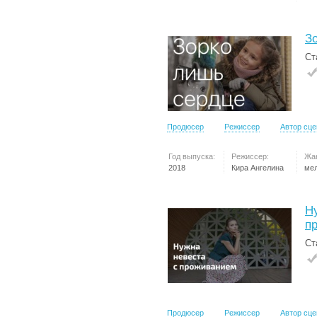
З
Ст
Продюсер
Режиссер
Автор сц
Год выпуска:
Режиссер:
Жа
2018
Кира Ангелина
ме
Н
п
Ст
Продюсер
Режиссер
Автор сц