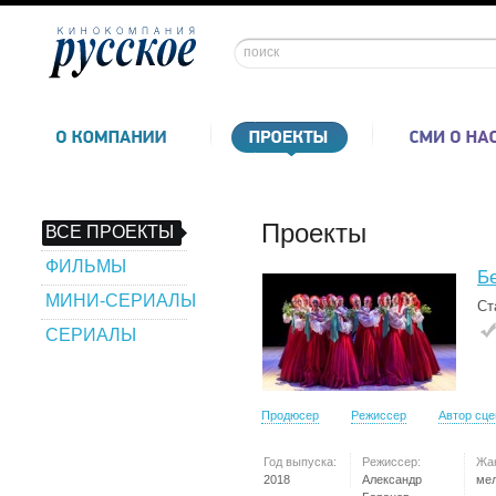
Проекты
ВСЕ ПРОЕКТЫ
ФИЛЬМЫ
Б
МИНИ-СЕРИАЛЫ
Ст
СЕРИАЛЫ
Продюсер
Режиссер
Автор сц
Год выпуска:
Режиссер:
Жа
2018
Александр
ме