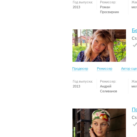
Год выпуска:
Режиссер:
Жа
2013
Роман
ме
Просвирнин
Б
Ст
Продюсер
Режиссер
Автор сц
Год выпуска:
Режиссер:
Жа
2013
Андрей
ме
Селиванов
П
Ст