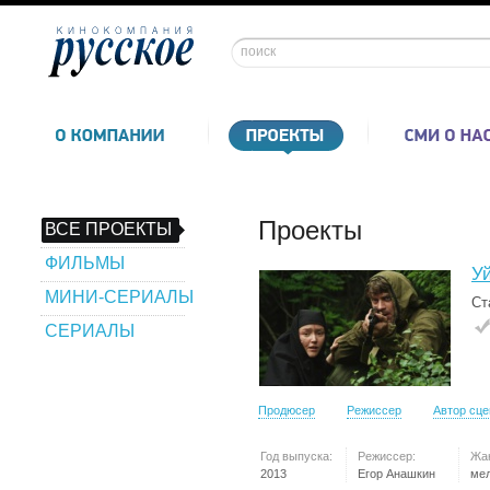
Проекты
ВСЕ ПРОЕКТЫ
ФИЛЬМЫ
У
МИНИ-СЕРИАЛЫ
Ст
СЕРИАЛЫ
Продюсер
Режиссер
Автор сц
Год выпуска:
Режиссер:
Жа
2013
Егор Анашкин
ме