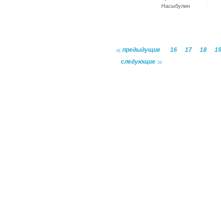
Насыбулин
предыдущие
16
17
18
1
следующие