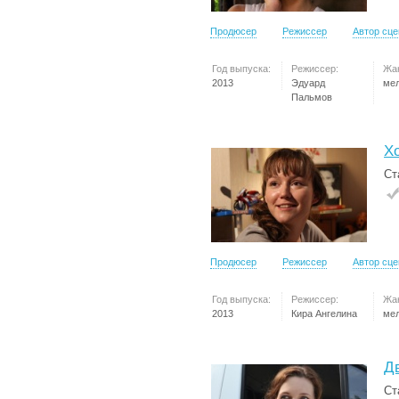
Продюсер
Режиссер
Автор сц
Год выпуска:
Режиссер:
Жа
2013
Эдуард
ме
Пальмов
Х
Ст
Продюсер
Режиссер
Автор сц
Год выпуска:
Режиссер:
Жа
2013
Кира Ангелина
ме
Д
Ст