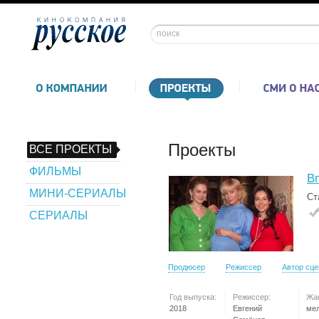
Проекты
ВСЕ ПРОЕКТЫ
ФИЛЬМЫ
В
МИНИ-СЕРИАЛЫ
Ст
СЕРИАЛЫ
Продюсер
Режиссер
Автор сц
Год выпуска:
Режиссер:
Жа
2018
Евгений
ме