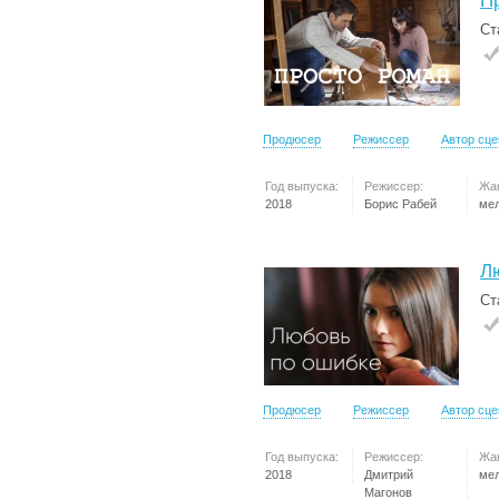
П
Ст
Продюсер
Режиссер
Автор сц
Год выпуска:
Режиссер:
Жа
2018
Борис Рабей
ме
Л
Ст
Продюсер
Режиссер
Автор сц
Год выпуска:
Режиссер:
Жа
2018
Дмитрий
ме
Магонов