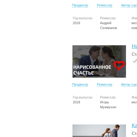
Продюсер
Режиссер
Автор сц
Год выпуска:
Режиссер:
Жа
2018
Андрей
ме
Селиванов
ко
Н
Ст
Продюсер
Режиссер
Автор сц
Год выпуска:
Режиссер:
Жа
2018
Игорь
ме
Мужжухин
К
Ст